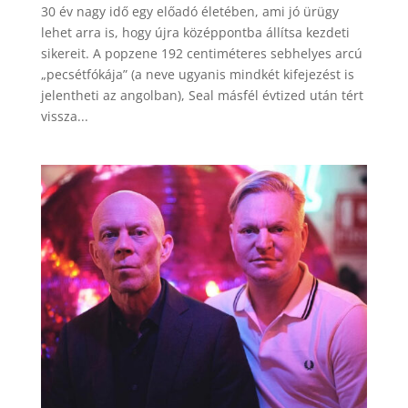
30 év nagy idő egy előadó életében, ami jó ürügy
lehet arra is, hogy újra középpontba állítsa kezdeti
sikereit. A popzene 192 centiméteres sebhelyes arcú
„pecsétfókája” (a neve ugyanis mindkét kifejezést is
jelentheti az angolban), Seal másfél évtized után tért
vissza...