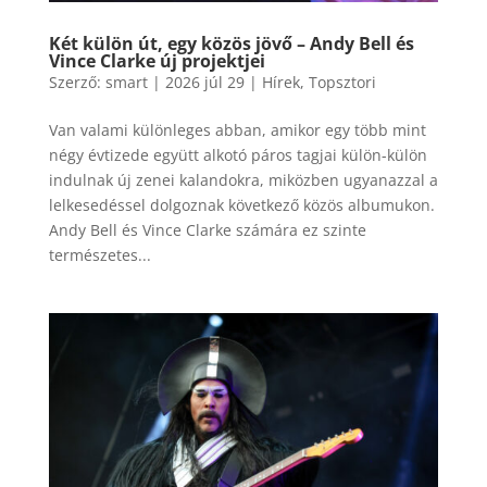
Két külön út, egy közös jövő – Andy Bell és
Vince Clarke új projektjei
Szerző:
smart
|
2026 júl 29
|
Hírek
,
Topsztori
Van valami különleges abban, amikor egy több mint
négy évtizede együtt alkotó páros tagjai külön-külön
indulnak új zenei kalandokra, miközben ugyanazzal a
lelkesedéssel dolgoznak következő közös albumukon.
Andy Bell és Vince Clarke számára ez szinte
természetes...