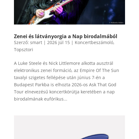
Zenei és látványorgia a Nap birodalmából
Szerző:
smart
|
2026 júl 15
|
Koncertbeszámoló
,
Topsztori
A Luke Steele és Nick Littlemore alkotta ausztrál
elektronikus zenei formáció, az Empire Of The Sun
tavalyi szigetes fellépése után június 7-én a
Budapest Parkba is elhozta 2026-os Ask That God
Tour elnevezésű koncertkörútja keretében a nap
birodalmának eufórikus...