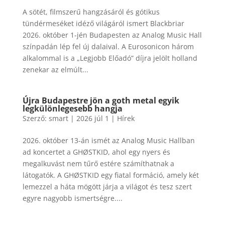
A sötét, filmszerű hangzásáról és gótikus
tündérmeséket idéző világáról ismert Blackbriar
2026. október 1-jén Budapesten az Analog Music Hall
színpadán lép fel új dalaival. A Eurosonicon három
alkalommal is a „Legjobb Előadó” díjra jelölt holland
zenekar az elmúlt...
Újra Budapestre jön a goth metal egyik
legkülönlegesebb hangja
Szerző:
smart
|
2026 júl 1
|
Hírek
2026. október 13-án ismét az Analog Music Hallban
ad koncertet a GHØSTKID, ahol egy nyers és
megalkuvást nem tűrő estére számíthatnak a
látogatók. A GHØSTKID egy fiatal formáció, amely két
lemezzel a háta mögött járja a világot és tesz szert
egyre nagyobb ismertségre....