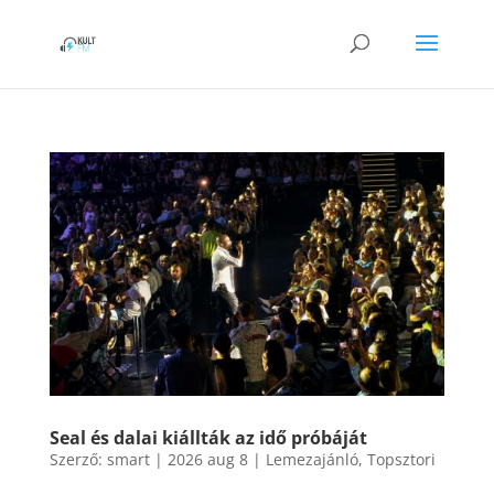
Seal és dalai kiállták az idő próbáját
Szerző:
smart
|
2026 aug 8
|
Lemezajánló
,
Topsztori