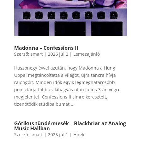
Madonna – Confessions II
Szerző:
smart
|
2026 júl 2
|
Lemezajánló
Huszonegy évvel azután, hogy Madonna a Hung
Uppal megtáncoltatta a világot, újra táncra hívja
rajongóit. Minden idők egyik legmeghatározóbb
popsztárja több év kihagyás után július 3-án végre
megjelenteti Confessions II címre keresztelt,
tizenötödik stúdióalbumát,...
Gótikus tündérmesék – Blackbriar az Analog
Music Hallban
Szerző:
smart
|
2026 júl 1
|
Hírek