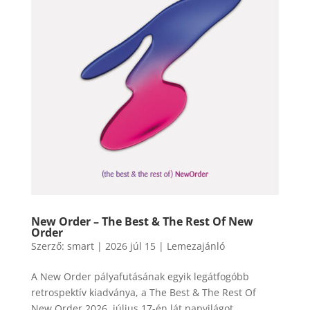
New Order – The Best & The Rest Of New
Order
Szerző:
smart
|
2026 júl 15
|
Lemezajánló
A New Order pályafutásának egyik legátfogóbb
retrospektív kiadványa, a The Best & The Rest Of
New Order 2026. július 17-én lát napvilágot,