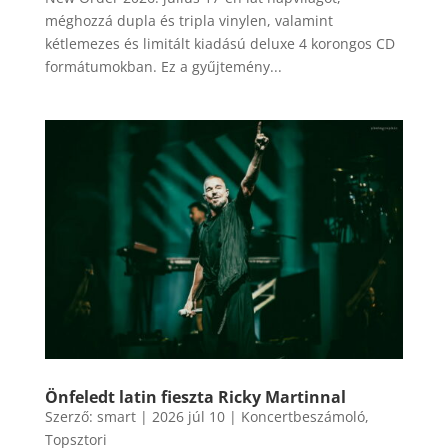
méghozzá dupla és tripla vinylen, valamint
kétlemezes és limitált kiadású deluxe 4 korongos CD
formátumokban. Ez a gyűjtemény...
Önfeledt latin fieszta Ricky Martinnal
Szerző:
smart
|
2026 júl 10
|
Koncertbeszámoló
,
Topsztori