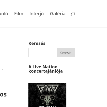
ánló
Film
Interjú
Galéria
Keresés
A Live Nation
nt
koncertajánlója
kos