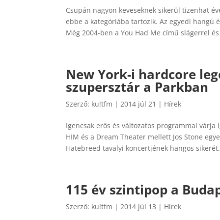
Csupán nagyon keveseknek sikerül tizenhat éve
ebbe a kategóriába tartozik. Az egyedi hangú
Még 2004-ben a You Had Me című slágerrel és 
New York-i hardcore leg
szupersztár a Parkban
Szerző:
ku!tfm
|
2014 júl 21
|
Hírek
Igencsak erős és változatos programmal várja í
HIM és a Dream Theater mellett Jos Stone egye
Hatebreed tavalyi koncertjének hangos sikerét.
115 év szintipop a Buda
Szerző:
ku!tfm
|
2014 júl 13
|
Hírek