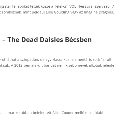
ágsztár fellépőket tettek közzé a Telekom VOLT Fesztivál szervezői. 
 sorakoznak, mint például Ellie Goulding vagy az Imagine Dragons
 – The Dead Daisies Bécsben
 láthat a színpadon, de egy klasszikus, elementáris rock ‘n’ roll
utazik. A 2012-ben alakult bandát nem kisebb nevek alkotják jelenl
mja, a már korábban bejelentett Alice Cooper mellé most újabb