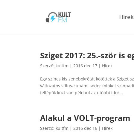
Hírek
Sziget 2017: 25.-ször is 
Szerző:
ku!tfm
|
2016 dec 17
|
Hírek
Egy színes kis zenebokrétát kötöttek a Sziget 
változatos stílus-cunami sodor minket színpad
fellépők közt van például az utóbbi idők...
Alakul a VOLT-program
Szerző:
ku!tfm
|
2016 dec 16
|
Hírek