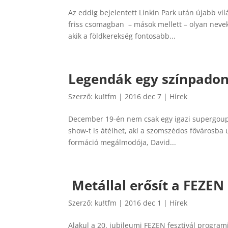
Az eddig bejelentett Linkin Park után újabb vil
friss csomagban – mások mellett – olyan nevek
akik a földkerekség fontosabb...
Legendák egy színpadon
Szerző:
ku!tfm
|
2016 dec 7
|
Hírek
December 19-én nem csak egy igazi supergoup-ot
show-t is átélhet, aki a szomszédos fővárosba 
formáció megálmodója, David...
​ Metállal erősít a FEZEN
Szerző:
ku!tfm
|
2016 dec 1
|
Hírek
Alakul a 20. jubileumi FEZEN fesztivál progra