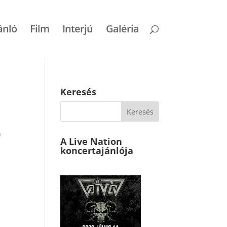
ánló
Film
Interjú
Galéria
Keresés
n
A Live Nation
koncertajánlója