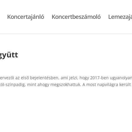
Koncertajánló
Koncertbeszámoló
Lemezaj
együtt
szervezői az első bejelentésben, ami jelzi, hogy 2017-ben ugyanolya
tól-színpadig, mint ahogy megszokhattuk. A most napvilágra került