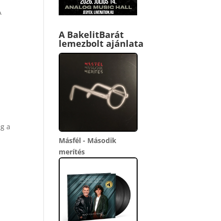
A
,
A BakelitBarát
lemezbolt ajánlata
eg a
Másfél - Második
merítés