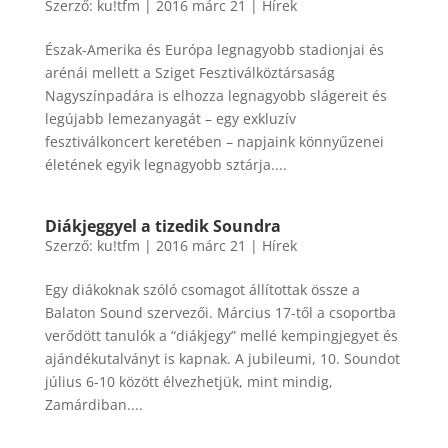
Szerző:
ku!tfm
|
2016 márc 21
|
Hírek
Észak-Amerika és Európa legnagyobb stadionjai és
arénái mellett a Sziget Fesztiválköztársaság
Nagyszínpadára is elhozza legnagyobb slágereit és
legújabb lemezanyagát – egy exkluzív
fesztiválkoncert keretében – napjaink könnyűzenei
életének egyik legnagyobb sztárja....
Diákjeggyel a tizedik Soundra
Szerző:
ku!tfm
|
2016 márc 21
|
Hírek
Egy diákoknak szóló csomagot állítottak össze a
Balaton Sound szervezői. Március 17-től a csoportba
verődött tanulók a “diákjegy” mellé kempingjegyet és
ajándékutalványt is kapnak. A jubileumi, 10. Soundot
július 6-10 között élvezhetjük, mint mindig,
Zamárdiban....