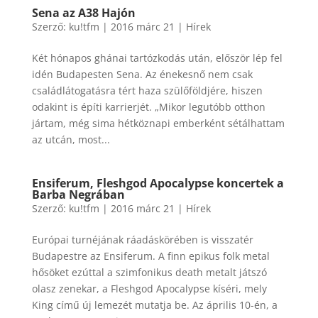
Sena az A38 Hajón
Szerző:
ku!tfm
|
2016 márc 21
|
Hírek
Két hónapos ghánai tartózkodás után, először lép fel
idén Budapesten Sena. Az énekesnő nem csak
családlátogatásra tért haza szülőföldjére, hiszen
odakint is építi karrierjét. „Mikor legutóbb otthon
jártam, még sima hétköznapi emberként sétálhattam
az utcán, most...
Ensiferum, Fleshgod Apocalypse koncertek a
Barba Negrában
Szerző:
ku!tfm
|
2016 márc 21
|
Hírek
Európai turnéjának ráadáskörében is visszatér
Budapestre az Ensiferum. A finn epikus folk metal
hősöket ezúttal a szimfonikus death metalt játszó
olasz zenekar, a Fleshgod Apocalypse kíséri, mely
King című új lemezét mutatja be. Az április 10-én, a