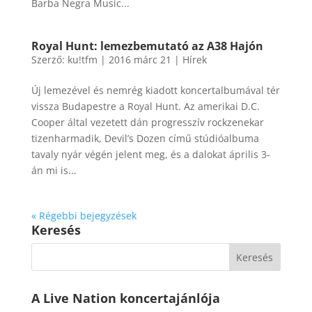
Barba Negra Music...
Royal Hunt: lemezbemutató az A38 Hajón
Szerző:
ku!tfm
|
2016 márc 21
|
Hírek
Új lemezével és nemrég kiadott koncertalbumával tér
vissza Budapestre a Royal Hunt. Az amerikai D.C.
Cooper által vezetett dán progresszív rockzenekar
tizenharmadik, Devil’s Dozen című stúdióalbuma
tavaly nyár végén jelent meg, és a dalokat április 3-
án mi is...
« Régebbi bejegyzések
Keresés
A Live Nation koncertajánlója