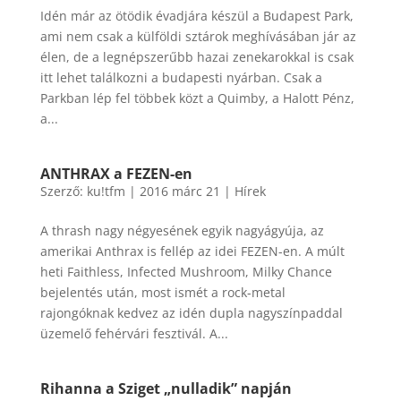
Idén már az ötödik évadjára készül a Budapest Park,
ami nem csak a külföldi sztárok meghívásában jár az
élen, de a legnépszerűbb hazai zenekarokkal is csak
itt lehet találkozni a budapesti nyárban. Csak a
Parkban lép fel többek közt a Quimby, a Halott Pénz,
a...
ANTHRAX a FEZEN-en
Szerző:
ku!tfm
|
2016 márc 21
|
Hírek
A thrash nagy négyesének egyik nagyágyúja, az
amerikai Anthrax is fellép az idei FEZEN-en. A múlt
heti Faithless, Infected Mushroom, Milky Chance
bejelentés után, most ismét a rock-metal
rajongóknak kedvez az idén dupla nagyszínpaddal
üzemelő fehérvári fesztivál. A...
Rihanna a Sziget „nulladik” napján