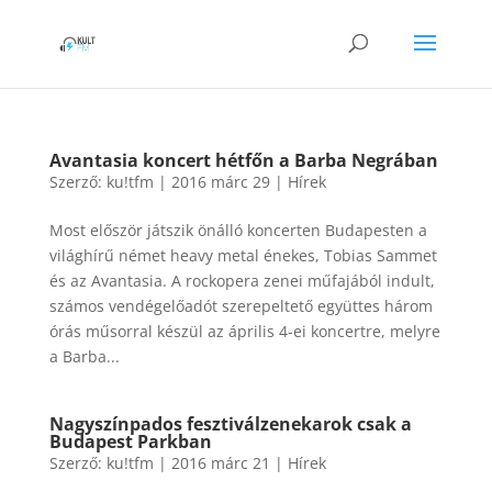
Avantasia koncert hétfőn a Barba Negrában
Szerző:
ku!tfm
|
2016 márc 29
|
Hírek
Most először játszik önálló koncerten Budapesten a
világhírű német heavy metal énekes, Tobias Sammet
és az Avantasia. A rockopera zenei műfajából indult,
számos vendégelőadót szerepeltető együttes három
órás műsorral készül az április 4-ei koncertre, melyre
a Barba...
Nagyszínpados fesztiválzenekarok csak a
Budapest Parkban
Szerző:
ku!tfm
|
2016 márc 21
|
Hírek