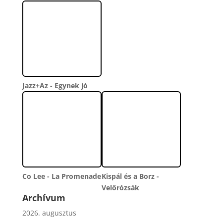
Jazz+Az - Egynek jó
Co Lee - La Promenade
Kispál és a Borz -
Velőrózsák
Archívum
2026. augusztus