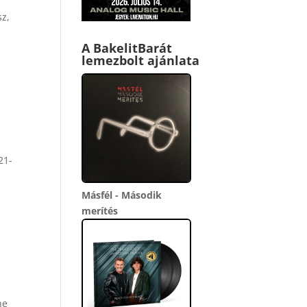
sz,
A BakelitBarát
lemezbolt ajánlata
21-
Másfél - Második
merítés
he