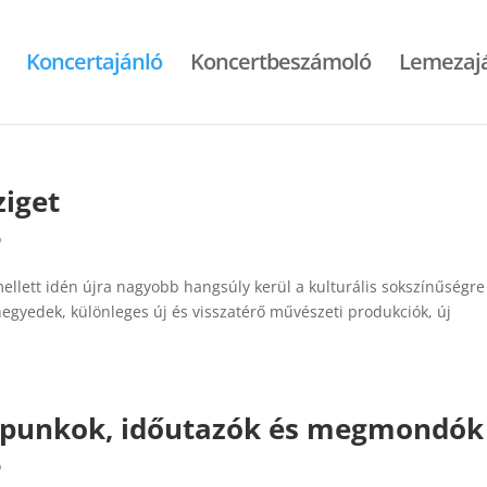
Koncertajánló
Koncertbeszámoló
Lemezaj
ziget
ó
mellett idén újra nagyobb hangsúly kerül a kulturális sokszínűségre
negyedek, különleges új és visszatérő művészeti produkciók, új
: punkok, időutazók és megmondók
ó