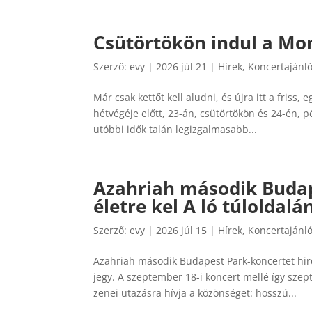
Csütörtökön indul a Mon
Szerző:
evy
|
2026 júl 21
|
Hírek
,
Koncertajánl
Már csak kettőt kell aludni, és újra itt a friss,
hétvégéje előtt, 23-án, csütörtökön és 24-én, 
utóbbi idők talán legizgalmasabb...
Azahriah második Budape
életre kel A ló túloldalá
Szerző:
evy
|
2026 júl 15
|
Hírek
,
Koncertajánl
Azahriah második Budapest Park-koncertet hird
jegy. A szeptember 18-i koncert mellé így szep
zenei utazásra hívja a közönséget: hosszú...