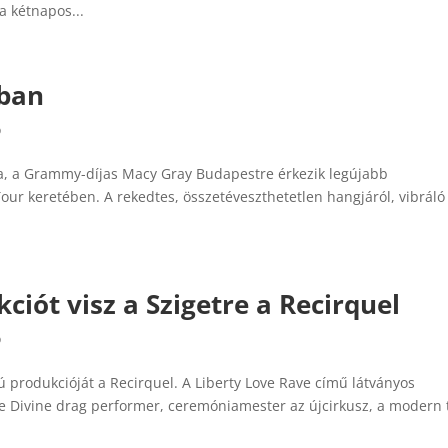
a kétnapos...
ban
ó
ja, a Grammy-díjas Macy Gray Budapestre érkezik legújabb
our keretében. A rekedtes, összetéveszthetetlen hangjáról, vibráló
iót visz a Szigetre a Recirquel
ó
ú produkcióját a Recirquel. A Liberty Love Rave című látványos
ie Divine drag performer, ceremóniamester az újcirkusz, a modern 