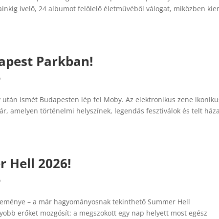
inkig ívelő, 24 albumot felölelő életművéből válogat, miközben kie
apest Parkban!
ó
 után ismét Budapesten lép fel Moby. Az elektronikus zene ikoniku
ár, amelyen történelmi helyszínek, legendás fesztiválok és telt ház
 Hell 2026!
ó
 eseménye – a már hagyományosnak tekinthető Summer Hell
obb erőket mozgósít: a megszokott egy nap helyett most egész