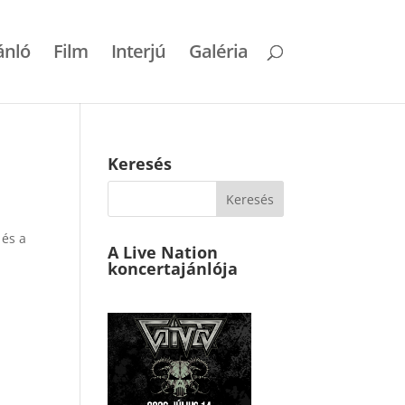
ánló
Film
Interjú
Galéria
Keresés
 és a
A Live Nation
koncertajánlója