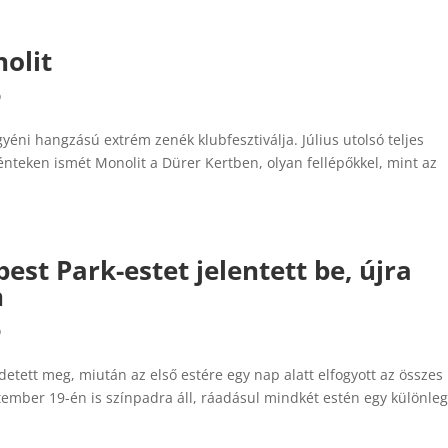
olit
ó
 egyéni hangzású extrém zenék klubfesztiválja. Július utolsó teljes
pénteken ismét Monolit a Dürer Kertben, olyan fellépőkkel, mint az
st Park-estet jelentett be, újra
n
ó
etett meg, miután az első estére egy nap alatt elfogyott az összes
tember 19-én is színpadra áll, ráadásul mindkét estén egy különle