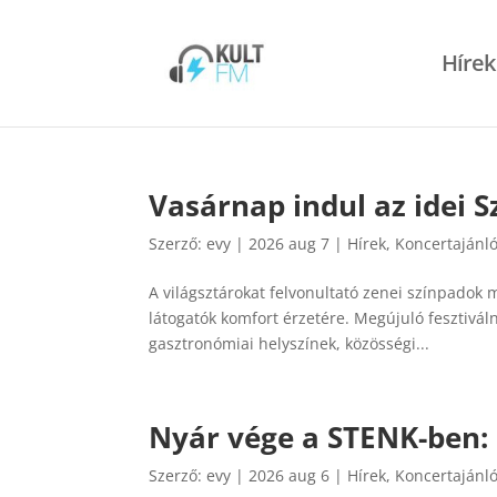
Hírek
​Vasárnap indul az idei S
Szerző:
evy
|
2026 aug 7
|
Hírek
,
Koncertajánl
A világsztárokat felvonultató zenei színpadok 
látogatók komfort érzetére. Megújuló fesztivál
gasztronómiai helyszínek, közösségi...
Nyár vége a STENK-ben
Szerző:
evy
|
2026 aug 6
|
Hírek
,
Koncertajánl