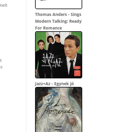
melt
Thomas Anders - Sings
Modern Talking: Ready
For Romance
s
as
Jazz+Az - Egynek jó