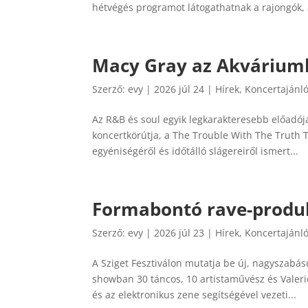
hétvégés programot látogathatnak a rajongók, 
Macy Gray az Akvárium
Szerző:
evy
|
2026 júl 24
|
Hírek
,
Koncertajánl
Az R&B és soul egyik legkarakteresebb előadó
koncertkörútja, a The Trouble With The Truth T
egyéniségéről és időtálló slágereiről ismert...
Formabontó rave-produkc
Szerző:
evy
|
2026 júl 23
|
Hírek
,
Koncertajánl
A Sziget Fesztiválon mutatja be új, nagyszabás
showban 30 táncos, 10 artistaművész és Valer
és az elektronikus zene segítségével vezeti...