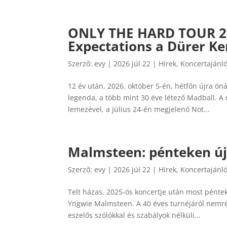
ONLY THE HARD TOUR 20
Expectations a Dürer Ke
Szerző:
evy
|
2026 júl 22
|
Hírek
,
Koncertajánl
12 év után, 2026. október 5-én, hétfőn újra ön
legenda, a több mint 30 éve létező Madball. A
lemezével, a július 24-én megjelenő Not...
Malmsteen: pénteken ú
Szerző:
evy
|
2026 júl 22
|
Hírek
,
Koncertajánl
Telt házas, 2025-ös koncertje után most pénte
Yngwie Malmsteen. A 40 éves turnéjáról nemrég 
eszelős szólókkal és szabályok nélküli...