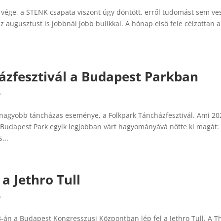
vége, a STENK csapata viszont úgy döntött, erről tudomást sem ve
az augusztust is jobbnál jobb bulikkal. A hónap első fele célzottan a
házfesztivál a Budapest Parkban
ó
gnagyobb táncházas eseménye, a Folkpark Táncházfesztivál. Ami 20
a Budapest Park egyik legjobban várt hagyományává nőtte ki magát:
...
 Jethro Tull
ó
án a Budapest Kongresszusi Központban lép fel a Jethro Tull. A T