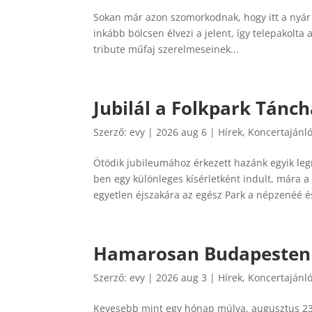
Sokan már azon szomorkodnak, hogy itt a nyár 
inkább bölcsen élvezi a jelent, így telepakolta 
tribute műfaj szerelmeseinek...
Jubilál a Folkpark Tánc
Szerző:
evy
|
2026 aug 6
|
Hírek
,
Koncertajánl
Ötödik jubileumához érkezett hazánk egyik le
ben egy különleges kísérletként indult, mára 
egyetlen éjszakára az egész Park a népzenéé és
Hamarosan Budapesten a
Szerző:
evy
|
2026 aug 3
|
Hírek
,
Koncertajánl
Kevesebb mint egy hónap múlva, augusztus 23-