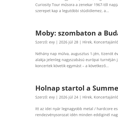
Curiosity Tour műsora a zenekar 1967-től napja
szerepet kap a legutóbbi stúdiólemez, a...
Moby: szombaton a Bud
Szerző:
evy
|
2026 júl 28
|
Hírek
,
Koncertajánl
Néhány nap múlva, augusztus 1-jén, tizenöt év
alakja jelenleg nagyszabású európai turnéján j
koncertek követik egymást – a következő...
Holnap startol a Summer
Szerző:
evy
|
2026 júl 24
|
Hírek
,
Koncertajánl
Itt az idei nyár legnagyobb metal / hardcore
rendezvénysorozat idén minden eddiginél nagy