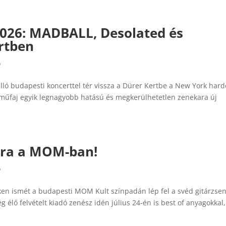
26: MADBALL, Desolated és
rtben
ó
álló budapesti koncerttel tér vissza a Dürer Kertbe a New York har
 műfaj egyik legnagyobb hatású és megkerülhetetlen zenekara új
jra a MOM-ban!
ó
ken ismét a budapesti MOM Kult színpadán lép fel a svéd gitárzsen
élő felvételt kiadó zenész idén július 24-én is best of anyagokkal,