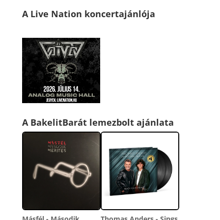
A Live Nation koncertajánlója
A BakelitBarát lemezbolt ajánlata
Másfél - Második
Thomas Anders - Sings