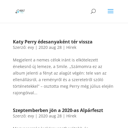
​Katy Perry édesanyaként tér vissza
Szerző:
evy
|
2020 aug 28
|
Hírek
Megjelent a nemes célok iránt is elkötelezett
énekesnő új lemeze, a Smile. „Számomra ez az
album jelenti a fényt az alagút végén: tele van az
ellenállásról, a reményről és a szeretetről szóló
történetekkel” – osztotta meg Perry még július elején
rajongóival...
Szeptemberben jön a 2020-as Alpárfeszt
Szerző:
evy
|
2020 aug 28
|
Hírek