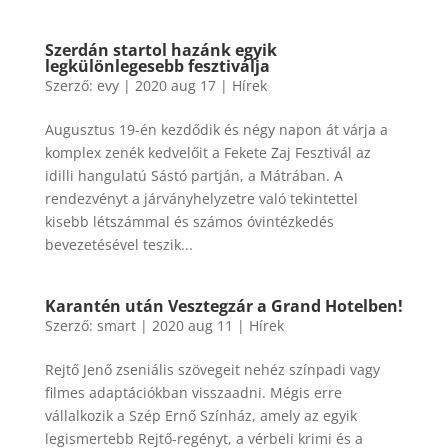
​Szerdán startol hazánk egyik
legkülönlegesebb fesztiválja
Szerző:
evy
|
2020 aug 17
|
Hírek
Augusztus 19-én kezdődik és négy napon át várja a
komplex zenék kedvelőit a Fekete Zaj Fesztivál az
idilli hangulatú Sástó partján, a Mátrában. A
rendezvényt a járványhelyzetre való tekintettel
kisebb létszámmal és számos óvintézkedés
bevezetésével teszik...
Karantén után Vesztegzár a Grand Hotelben!
Szerző:
smart
|
2020 aug 11
|
Hírek
Rejtő Jenő zseniális szövegeit nehéz színpadi vagy
filmes adaptációkban visszaadni. Mégis erre
vállalkozik a Szép Ernő Színház, amely az egyik
legismertebb Rejtő-regényt, a vérbeli krimi és a