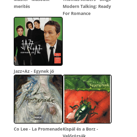
merítés
Modern Talking: Ready
For Romance
Jazz+Az - Egynek jó
Co Lee - La Promenade
Kispál és a Borz -
Velőrózsák