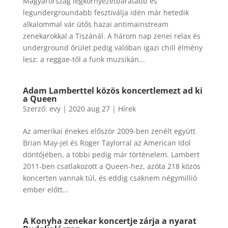
Magyarország legkörnyezetbarátabb és
legundergroundabb fesztiválja idén már hetedik
alkalommal vár ütős hazai antimainstream
zenekarokkal a Tiszánál. A három nap zenei relax és
underground őrület pedig valóban igazi chill élmény
lesz: a reggae-től a funk muzsikán...
​Adam Lamberttel közös koncertlemezt ad ki
a Queen
Szerző:
evy
|
2020 aug 27
|
Hírek
Az amerikai énekes először 2009-ben zenélt együtt
Brian May-jel és Roger Taylorral az American Idol
döntőjében, a többi pedig már történelem. Lambert
2011-ben csatlakozott a Queen-hez, azóta 218 közös
koncerten vannak túl, és eddig csaknem négymillió
ember előtt...
​A Konyha zenekar koncertje zárja a nyarat