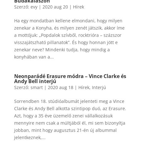
Budakalászon
Szerző:
evy
|
2020 aug 20
|
Hírek
Ha egy mondatban kellene elmondani, hogy milyen
zenekar a Konyha, és milyen zenét játszik, akkor íme
a mottójuk: „Popdalok szívből, rocktrióra – százszor
visszajátszható pillanatok”. És hogy honnan jött e
zenekar neve? Mindenki tudja, hogy mindig a
konyhában van a...
Neonparádé Erasure módra – Vince Clarke és
Andy Bell interjú
Szerző:
smart
|
2020 aug 18
|
Hírek
,
Interjú
Sorrendben 18. stúdióalbumát jelenteti meg a Vince
Clarke és Andy Bell alkotta szintipop duó, az Erasure.
Azt, hogy a 35 éve üzemelő zenei vállalkozásuk
mennyire nem csak a múltjából él, mi sem bizonyítja
jobban, mint hogy augusztus 21-én új albummal
jelentkeznek,...