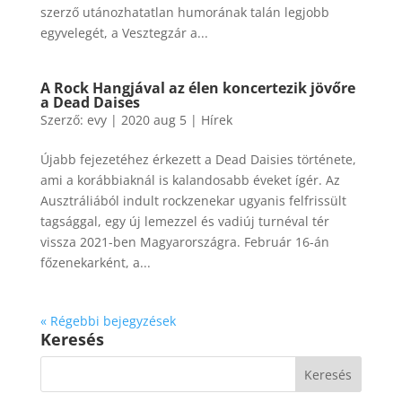
szerző utánozhatatlan humorának talán legjobb
egyvelegét, a Vesztegzár a...
​A Rock Hangjával az élen koncertezik jövőre
a Dead Daises
Szerző:
evy
|
2020 aug 5
|
Hírek
Újabb fejezetéhez érkezett a Dead Daisies története,
ami a korábbiaknál is kalandosabb éveket ígér. Az
Ausztráliából indult rockzenekar ugyanis felfrissült
tagsággal, egy új lemezzel és vadiúj turnéval tér
vissza 2021-ben Magyarországra. Február 16-án
főzenekarként, a...
« Régebbi bejegyzések
Keresés