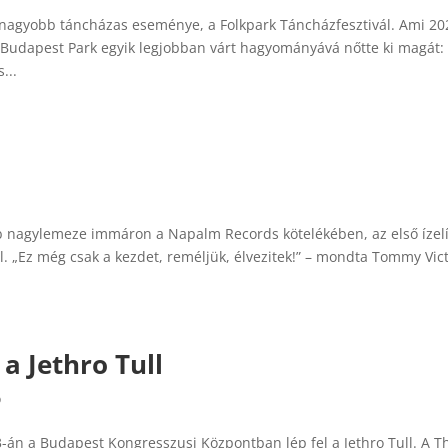
gnagyobb táncházas eseménye, a Folkpark Táncházfesztivál. Ami 20
a Budapest Park egyik legjobban várt hagyományává nőtte ki magát:
...
 nagylemeze immáron a Napalm Records kötelékében, az első ízel
. „Ez még csak a kezdet, reméljük, élvezitek!” – mondta Tommy Vic
 Jethro Tull
ó
án a Budapest Kongresszusi Központban lép fel a Jethro Tull. A T