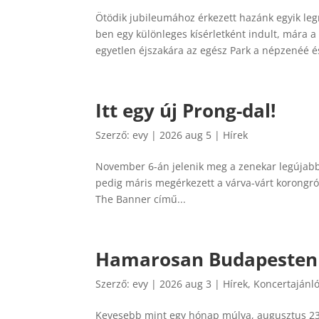
Ötödik jubileumához érkezett hazánk egyik le
ben egy különleges kísérletként indult, mára 
egyetlen éjszakára az egész Park a népzenéé és
Itt egy új Prong-dal!
Szerző:
evy
|
2026 aug 5
|
Hírek
November 6-án jelenik meg a zenekar legújabb
pedig máris megérkezett a várva-várt korongról
The Banner című...
Hamarosan Budapesten a
Szerző:
evy
|
2026 aug 3
|
Hírek
,
Koncertajánl
Kevesebb mint egy hónap múlva, augusztus 23-