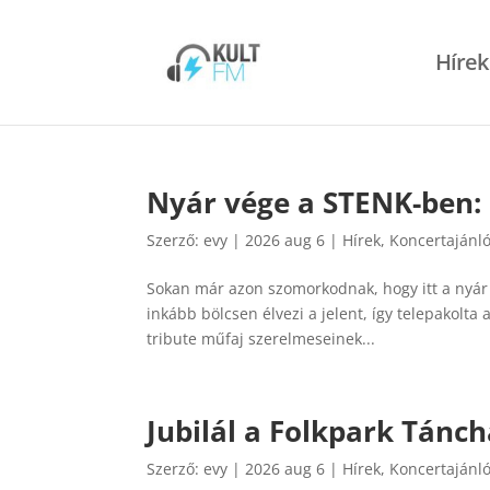
Hírek
Nyár vége a STENK-ben
Szerző:
evy
|
2026 aug 6
|
Hírek
,
Koncertajánl
Sokan már azon szomorkodnak, hogy itt a nyár 
inkább bölcsen élvezi a jelent, így telepakolta 
tribute műfaj szerelmeseinek...
Jubilál a Folkpark Tánc
Szerző:
evy
|
2026 aug 6
|
Hírek
,
Koncertajánl