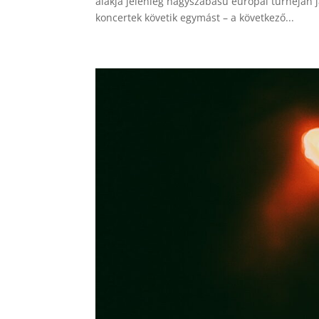
alakja jelenleg nagyszabású európai turnéján j
koncertek követik egymást – a következő...