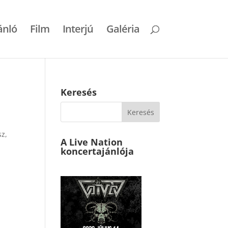
ánló
Film
Interjú
Galéria
Keresés
sz,
A Live Nation
koncertajánlója