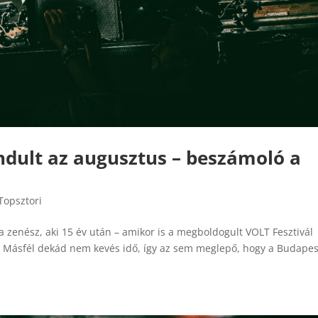
ndult az augusztus – beszámoló a
Topsztori
ta zenész, aki 15 év után – amikor is a megboldogult VOLT Fesztivál
a. Másfél dekád nem kevés idő, így az sem meglepő, hogy a Budapes