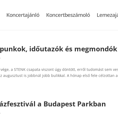
Koncertajánló
Koncertbeszámoló
Lemezaj
: punkok, időutazók és megmondók
ó
vége, a STENK csapata viszont úgy döntött, erről tudomást sem ve
az augusztust is jobbnál jobb bulikkal. A hónap első fele célzottan a
házfesztivál a Budapest Parkban
ó