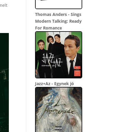
melt
Thomas Anders - Sings
Modern Talking: Ready
For Romance
Jazz+Az - Egynek jó