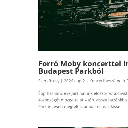
Forró Moby koncerttel i
Budapest Parkból
Szerző:
evy
|
2026 aug 2
|
Koncertbeszámoló
,
Épp harminc éve járt nálunk először az aktivis
közönségét mozgatta át – tért vissza hazánkb
Park teljesen megtelt szombat este, a kissé...