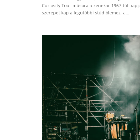
Curiosity Tour műsora a zenekar 1967-től napja
szerepet kap a legutóbbi stúdiólemez, a...