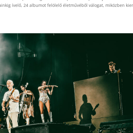
inkig ívelő, 24 albumot felölelő életművéből válogat, miközben kie