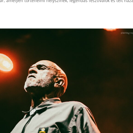
ár, amelyen történelmi helyszínek, legendás fesztiválok és telt ház