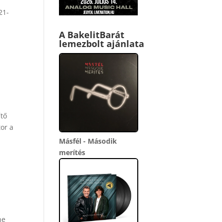
21-
A BakelitBarát
lemezbolt ajánlata
ítő
tor a
Másfél - Második
merítés
he