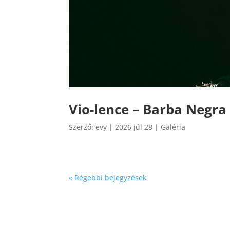
Vio-lence – Barba Negra 
Szerző:
evy
|
2026 júl 28
|
Galéria
« Régebbi bejegyzések