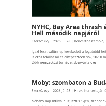
NYHC, Bay Area thrash 
Hell második napjáról
Szerző:
evy
|
2026 júl 28
|
Koncertbeszámoló
,
Igazi fesztiválünnep kerekedett a legutóbbi 
is erős felállással és elképesztően sok, 10-10
több nemzetközi turnét egybegyúrtak, és...
Moby: szombaton a Bud
Szerző:
evy
|
2026 júl 28
|
Hírek
,
Koncertajánl
Néhány nap múlva, augusztus 1-jén, tizenöt év