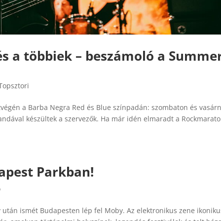
és a többiek – beszámoló a Summe
Topsztori
hétvégén a Barba Negra Red és Blue színpadán: szombaton és vasár
 bandával készültek a szervezők. Ha már idén elmaradt a Rockmarato
apest Parkban!
ó
 után ismét Budapesten lép fel Moby. Az elektronikus zene ikoniku