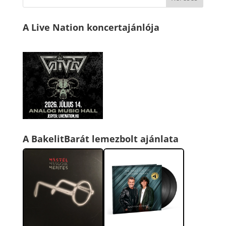
A Live Nation koncertajánlója
A BakelitBarát lemezbolt ajánlata