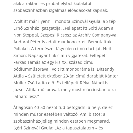
akik a raktár- és próbahelyből kialakított
szobaszínházban izgalmas előadásokat kapnak.
„Volt itt már ilyen!” – mondta Szinovál Gyula, a Szép
Ernő Színház igazgatója. „Fellépett itt Solti Ádám a
Non Stoppal, Szepesi Ricsosz az Archív Company-val,
Andorai Péter is adott már koncertet. Bemutattuk
Poliakof: A természet lágy ölén című darbját, Neil
Simon: Napsugár fiúk című vígjátékát. Fellépett
Farkas Tamás az egy kis XX. század című
pódiumműsorával, volt itt monodráma is: Ditzendy
Attila – Született október 23-án című darabját Kántor
Müller Zsófi adta elő. És fellépett Rékai Nándi is
József Attila-műsorával, mely most márciusban újra
látható lesz.”
Átlagosan 40-50 nézőt tud befogadni a hely, de ez
minden műsor esetében változó. Ami biztos: a
szobaszínház-jelleg minden esetben megmarad,
ígéri Szinovál Gyula: „Az a tapasztalatom – és