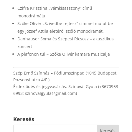
Czifra Krisztina „Vámkisasszony” című
monodrámája
Szőke Olivér „Szívedbe rejtesz” címmel mutat be
egy József Attila életéről szóló monodrámát.
Danhauser Soma és Szepesi Ricsosz – akusztikus
koncert
A plafonon túl – Szőke Olivér kamara musicalje
Szép Ernő Színház – Pódiumszínpad (1045 Budapest,
Pozsonyi utca 4/F.)
Érdeklődés és jegyvásárlás: Szinovál Gyula (+3670953
6993; szinovalgyula@gmail.com)
Keresés