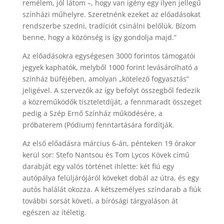
remélem, jól látom –, hogy van igény egy ilyen jellegű
színházi műhelyre. Szeretnénk ezeket az előadásokat
rendszerbe szedni, tradíciót csinálni belőlük. Bízom
benne, hogy a közönség is így gondolja majd.”
Az előadásokra egységesen 3000 forintos támogatói
jegyek kaphatók, melyből 1000 forint levásárolható a
színház büféjében, amolyan „kötelező fogyasztás”
jeligével. A szervezők az így befolyt összegből fedezik
a közreműködők tiszteletdíját, a fennmaradt összeget
pedig a Szép Ernő Színház működésére, a
próbaterem (Pódium) fenntartására fordítják.
Az első előadásra március 6-án, pénteken 19 órakor
kerül sor: Stefo Nantsou és Tom Lycos Kövek című
darabját egy valós történet ihlette: két fiú egy
autópálya felüljárójáról köveket dobál az útra, és egy
autós halálát okozza. A kétszemélyes színdarab a fiúk
további sorsát követi, a bírósági tárgyaláson át
egészen az ítéletig.