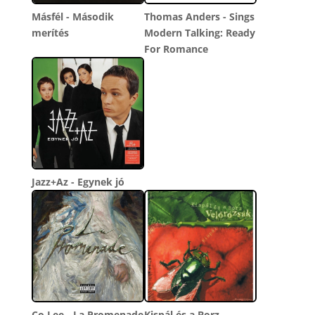
Másfél - Második
Thomas Anders - Sings
merítés
Modern Talking: Ready
For Romance
Jazz+Az - Egynek jó
Co Lee - La Promenade
Kispál és a Borz -