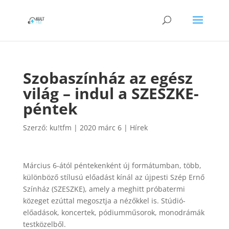
Szobaszínház az egész
világ – indul a SZESZKE-
péntek
Szerző:
ku!tfm
|
2020 márc 6
|
Hírek
Március 6-ától péntekenként új formátumban, több,
különböző stílusú előadást kínál az újpesti Szép Ernő
Színház (SZESZKE), amely a meghitt próbatermi
közeget ezúttal megosztja a nézőkkel is. Stúdió-
előadások, koncertek, pódiumműsorok, monodrámák
testközelből.