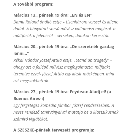
A további program:
Március 13., péntek 19 óra: „ÉN és ÉN”
Damu Roland önálló estje – tizenhárom verssel és kilenc
dallal. A hányatott sorsú művész vallomása magáról, a
múltjáról, a jelenéről – verseken, dalokon keresztül.
Március 20., péntek 19 óra: „De szeretnék gazdag
lenni…”
Rékai Nándor József Attila estje. „Stand up tragedy” –
ahogy azt a fellépő művész megfogalmazta, műfaakt
teremtve ezzel- József Attila egy kicsit másképpen, mint
azt megszokhattuk.
Március 27., péntek 19 óra: Feydeau: Aludj el! (a
Buenos Aires-i)
Egy fergeteges komédia Jámbor József rendezésében. A
neves rendező tanítványaival mutatja be a klasszikusnak
számító vígjátékot.
A SZESZKE-péntek tervezett programja: