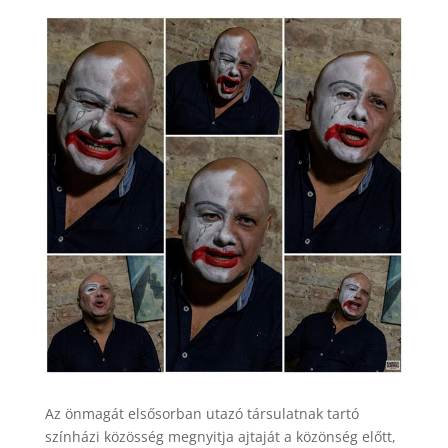
Az önmagát elsősorban utazó társulatnak tartó
színházi közösség megnyitja ajtaját a közönség előtt,