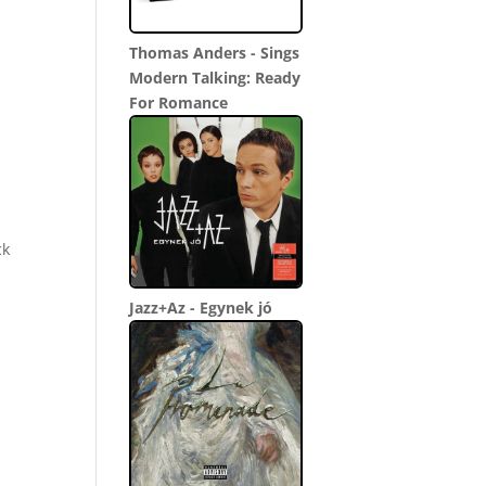
Thomas Anders - Sings
Modern Talking: Ready
For Romance
ck
Jazz+Az - Egynek jó