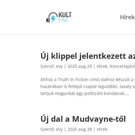
Hírek
Új klippel jelentkezett a
Szerző:
evy
|
2025 aug 29
|
Hírek
,
Koncertaján
Ahhoz a Truth In Fiction című dalhoz készült a
hazánkban is fellépő csapat legutóbbi, taval
tartjuk magunkat egy politizáló bandának....
Új dal a Mudvayne-től
Szerző:
evy
|
2025 aug 28
|
Hírek