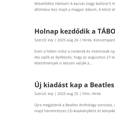
Művelődési Házban! A kacsás (vagy kalózos?) m
állomása lesz majd a magyar dátum. A körút ál
Holnap kezdődik a TÁBO
Szerző:
evy
|
2025 aug 26
|
Hírek
,
Koncertaján
Ezen a héten indul a rockerek és motorosok ny
óta zajlik az építkezés, hogy az augusztus 27-ei
létesítmények is készen várják a...
Új kiadást kap a Beatle
Szerző:
evy
|
2025 aug 25
|
Film
,
Hírek
Újra megjelenik a Beatles Anthology-sorozata.
majd háromrészes CD-kiadványként és könyvként