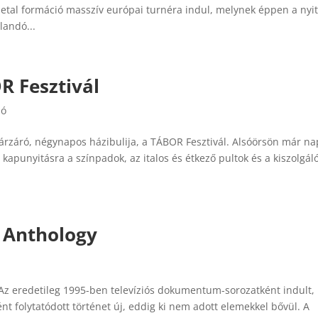
etal formáció masszív európai turnéra indul, melynek éppen a nyi
landó...
R Fesztivál
ló
árzáró, négynapos házibulija, a TÁBOR Fesztivál. Alsóörsön már n
 kapunyitásra a színpadok, az italos és étkező pultok és a kiszolgál
s Anthology
 Az eredetileg 1995-ben televíziós dokumentum-sorozatként indult,
 folytatódott történet új, eddig ki nem adott elemekkel bővül. A