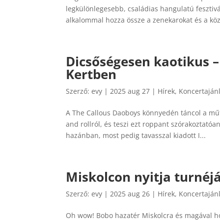
legkülönlegesebb, családias hangulatú fesztivá
alkalommal hozza össze a zenekarokat és a köz
Dicsőségesen kaotikus –
Kertben
Szerző:
evy
|
2025 aug 27
|
Hírek
,
Koncertaján
A The Callous Daoboys könnyedén táncol a műfa
and rollról, és teszi ezt roppant szórakoztatóa
hazánban, most pedig tavasszal kiadott I...
Miskolcon nyitja turnéj
Szerző:
evy
|
2025 aug 26
|
Hírek
,
Koncertaján
Oh wow! Bobo hazatér Miskolcra és magával h