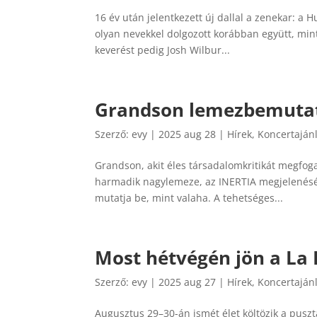
16 év után jelentkezett új dallal a zenekar: a 
olyan nevekkel dolgozott korábban együtt, mint 
keverést pedig Josh Wilbur...
Grandson lemezbemutat
Szerző:
evy
|
2025 aug 28
|
Hírek
,
Koncertaján
Grandson, akit éles társadalomkritikát megfoga
harmadik nagylemeze, az INERTIA megjelené
mutatja be, mint valaha. A tehetséges...
Most hétvégén jön a La 
Szerző:
evy
|
2025 aug 27
|
Hírek
,
Koncertaján
Augusztus 29–30-án ismét élet költözik a pusz