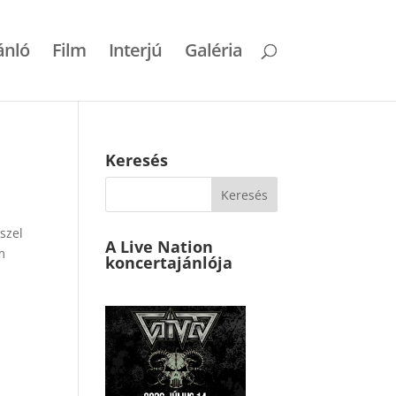
ánló
Film
Interjú
Galéria
Keresés
szel
A Live Nation
m
koncertajánlója