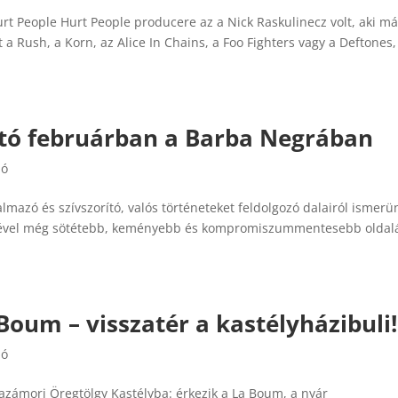
Hurt People Hurt People producere az a Nick Raskulinecz volt, aki má
a Rush, a Korn, az Alice In Chains, a Foo Fighters vagy a Deftones,
ó februárban a Barba Negrában
ló
lmazó és szívszorító, valós történeteket feldolgozó dalairól ismerü
sével még sötétebb, keményebb és kompromiszummentesebb oldal
Boum – visszatér a kastélyházibuli!
ló
tazámori Öregtölgy Kastélyba: érkezik a La Boum, a nyár