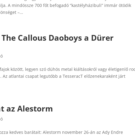
lja. A mindössze 700 főt befogadó “kastélyházibuli” immár ötödik
önséget –...
 The Callous Daoboys a Dürer
ló
jok között, legyen szó dühös metal kiáltásokról vagy életigenlő ro
n. Az atlantai csapat legutóbb a TesseracT előzenekaraként járt
át az Alestorm
ló
ozza kedves barátait: Alestorm november 26-án az Ady Endre