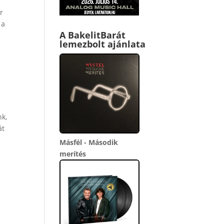
r
 a
A BakelitBarát
lemezbolt ajánlata
nk,
át
Másfél - Második
merítés