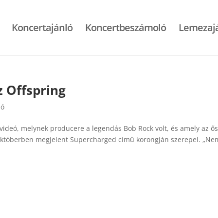
Koncertajánló
Koncertbeszámoló
Lemezaj
z Offspring
ló
 videó, melynek producere a legendás Bob Rock volt, és amely az ős
y októberben megjelent Supercharged című korongján szerepel. „Ne