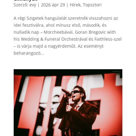
Szerző:
evy
|
2026 ápr 29
|
Hírek
,
Topsztori
A régi Szigetek hangulatát szeretnék visszahozni az
idei fesztiválra, ahol mínusz első, második, és
nulladik nap – Morcheebával, Goran Bregovic with
his Wedding & Funeral Orchestrával és Faithless-szel
– is várja majd a nagyérdeműt. Az eseményt
beharangozó...