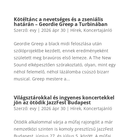
Kötéltánc a nevetséges és a zseniális
határán – Geordie Greep a Turbinában
Szerző:
evy
|
2026 ápr 30
|
Hírek
,
Koncertajánló
Geordie Greep a black midi feloszlása után
szólóprojektbe kezdett, ennek eredményeként
született meg bravúros első lemeze. A The New
Sound elképesztően szórakoztató, olyan, mint egy
néhol felemelő, néhol lázálomba csúszó bizarr
musical. Greep mestere a...
Világsztárokkal és ingyenes koncertekkel
jön az ötödik JazzFest Budapest
Szerző:
evy
|
2026 ápr 30
|
Hírek
,
Koncertajánló
Ötödik alkalommal várja a műfaj rajongóit a már
nemzetközi szinten is komoly presztízsű JazzFest
Budapest, június 27. és július 5. között. A műfaj