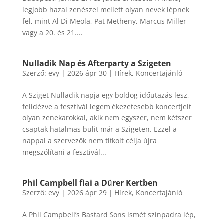
legjobb hazai zenészei mellett olyan nevek lépnek
fel, mint Al Di Meola, Pat Metheny, Marcus Miller
vagy a 20. és 21....
Nulladik Nap és Afterparty a Szigeten
Szerző:
evy
|
2026 ápr 30
|
Hírek
,
Koncertajánló
A Sziget Nulladik napja egy boldog időutazás lesz,
felidézve a fesztivál legemlékezetesebb koncertjeit
olyan zenekarokkal, akik nem egyszer, nem kétszer
csaptak hatalmas bulit már a Szigeten. Ezzel a
nappal a szervezők nem titkolt célja újra
megszólítani a fesztivál...
Phil Campbell fiai a Dürer Kertben
Szerző:
evy
|
2026 ápr 29
|
Hírek
,
Koncertajánló
A Phil Campbell’s Bastard Sons ismét színpadra lép,