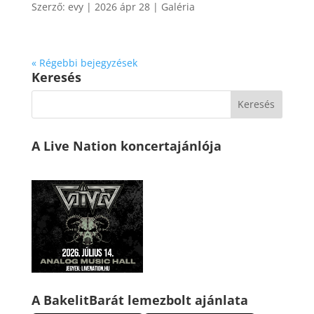
Szerző:
evy
|
2026 ápr 28
|
Galéria
« Régebbi bejegyzések
Keresés
A Live Nation koncertajánlója
A BakelitBarát lemezbolt ajánlata