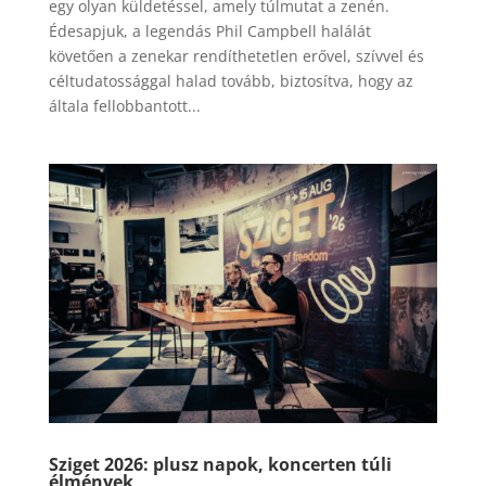
egy olyan küldetéssel, amely túlmutat a zenén.
Édesapjuk, a legendás Phil Campbell halálát
követően a zenekar rendíthetetlen erővel, szívvel és
céltudatossággal halad tovább, biztosítva, hogy az
általa fellobbantott...
Sziget 2026: plusz napok, koncerten túli
élmények