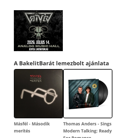
A BakelitBarát lemezbolt ajánlata
Másfél - Második
Thomas Anders - Sings
merítés
Modern Talking: Ready
For Romance