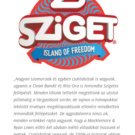
„Nagyon szomorúak és egyben csalódottak is vagyunk,
ugyanis a Clean Bandit és Rita Ora is lemondta Szigetes
fellépését. Minden tőlünk telhetőt megtettünk az utolsó
pillanatig a tárgyalások során, de sajnos a hónapokkal
lekötött érvényes megállapodásunk ellenére mindketten
lemondták fellépésüket. De aggodalomra nincs ok,
minden erőnkkel rajta vagyunk, hogy a Macklemore &
Ryan Lewis előtti két sávban méltó előadókat hozzunk el
nektek. Csalódottak vagyunk, de 100%-ig biztosak abban,