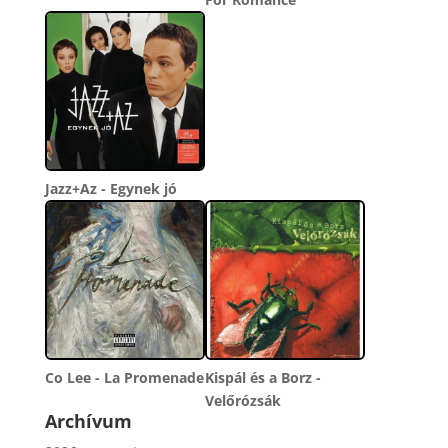
Jazz+Az - Egynek jó
Co Lee - La Promenade
Kispál és a Borz -
Velőrózsák
Archívum