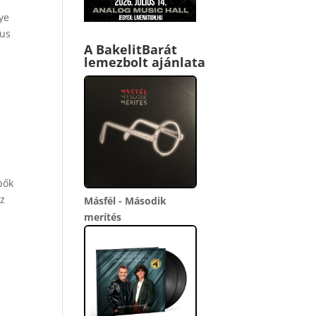
ye
tus
A BakelitBarát
lemezbolt ajánlata
pők
az
Másfél - Második
merítés