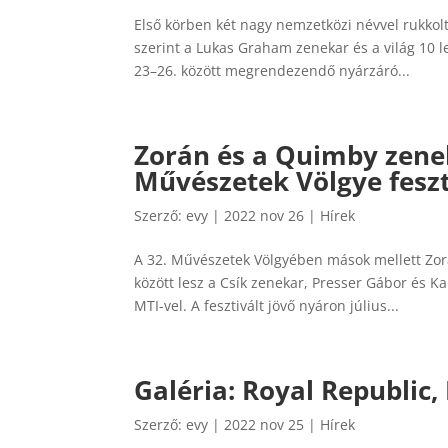
Első körben két nagy nemzetközi névvel rukkolt
szerint a Lukas Graham zenekar és a világ 10 
23–26. között megrendezendő nyárzáró...
Zorán és a Quimby zenek
Művészetek Völgye fesz
Szerző:
evy
|
2022 nov 26
|
Hírek
A 32. Művészetek Völgyében mások mellett Zor
között lesz a Csík zenekar, Presser Gábor és K
MTI-vel. A fesztivált jövő nyáron július...
Galéria: Royal Republic
Szerző:
evy
|
2022 nov 25
|
Hírek