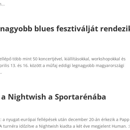
...
nagyobb blues fesztiválját rendezi
llépő több mint 50 koncertjével, kiállításokkal, workshopokkal és
prilis 13. és 16. között a műfaj eddigi legnagyobb magyarországi
..
 a Nightwish a Sportarénába
a: a nyugat-európai fellépések után december 20-án érkezik a Papp
 turnéra időzítve a Nightwish kiadta a két éve megjelent Human. :I