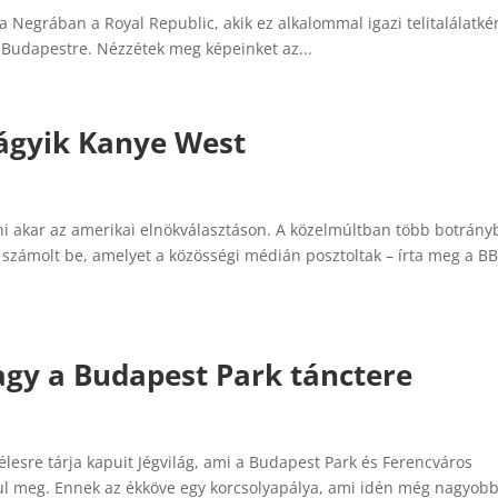
 Negrában a Royal Republic, akik ez alkalommal igazi telitalálatké
Budapestre. Nézzétek meg képeinket az...
vágyik Kanye West
i akar az amerikai elnökválasztáson. A közelmúltban több botrányb
 számolt be, amelyet a közösségi médián posztoltak – írta meg a B
agy a Budapest Park tánctere
szélesre tárja kapuit Jégvilág, ami a Budapest Park és Ferencváros
 meg. Ennek az ékköve egy korcsolyapálya, ami idén még nagyob