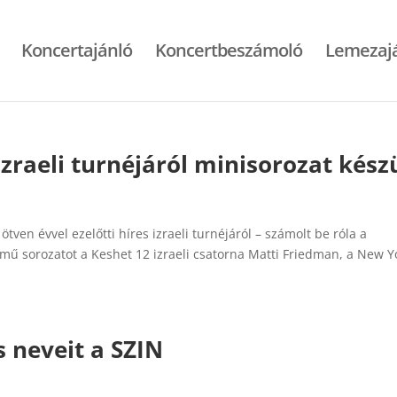
Koncertajánló
Koncertbeszámoló
Lemezaj
zraeli turnéjáról minisorozat kész
ven évvel ezelőtti híres izraeli turnéjáról – számolt be róla a
ímű sorozatot a Keshet 12 izraeli csatorna Matti Friedman, a New Y
s neveit a SZIN