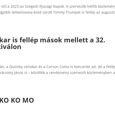
 elő a 2023-as Szegedi Ifjúsági Napok. A szervezők hétfői közlemén
legjobb lemezlovasa közé sorolt Timmy Trumpet is fellép az augusz
ar is fellép mások mellett a 32.
tiválon
án, a Quimby zenekar és a Carson Coma is koncertet ad, de a fellé
arácsony János is – közölték a rendezvény szervezői közleményben 
, KO KO MO