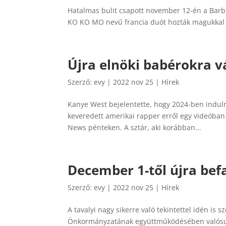
Hatalmas bulit csapott november 12-én a Barba
KO KO MO nevű francia duót hozták magukkal 
Újra elnöki babérokra 
Szerző:
evy
|
2022 nov 25
|
Hírek
Kanye West bejelentette, hogy 2024-ben induln
keveredett amerikai rapper erről egy videóban
News pénteken. A sztár, aki korábban...
December 1-től újra bef
Szerző:
evy
|
2022 nov 25
|
Hírek
A tavalyi nagy sikerre való tekintettel idén is 
Önkormányzatának együttműködésében valósul