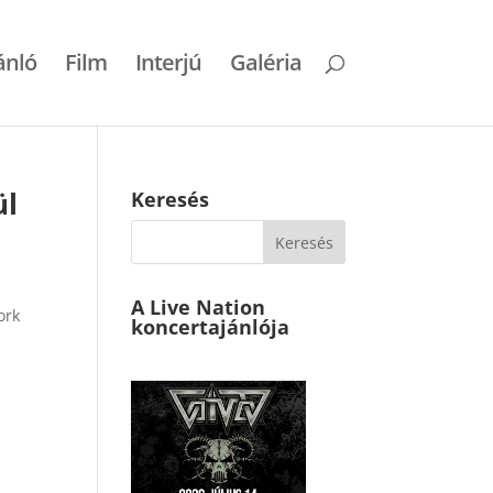
ánló
Film
Interjú
Galéria
ül
Keresés
A Live Nation
ork
koncertajánlója