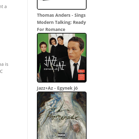
nt a
Thomas Anders - Sings
Modern Talking: Ready
For Romance
a is
BC
Jazz+Az - Egynek jó
b