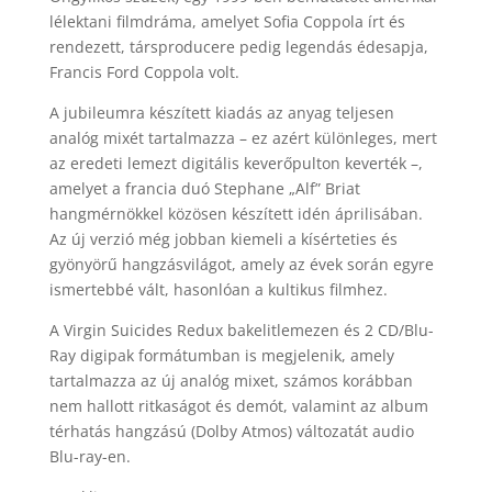
lélektani filmdráma, amelyet Sofia Coppola írt és
rendezett, társproducere pedig legendás édesapja,
Francis Ford Coppola volt.
A jubileumra készített kiadás az anyag teljesen
analóg mixét tartalmazza – ez azért különleges, mert
az eredeti lemezt digitális keverőpulton keverték –,
amelyet a francia duó Stephane „Alf” Briat
hangmérnökkel közösen készített idén áprilisában.
Az új verzió még jobban kiemeli a kísérteties és
gyönyörű hangzásvilágot, amely az évek során egyre
ismertebbé vált, hasonlóan a kultikus filmhez.
A Virgin Suicides Redux bakelitlemezen és 2 CD/Blu-
Ray digipak formátumban is megjelenik, amely
tartalmazza az új analóg mixet, számos korábban
nem hallott ritkaságot és demót, valamint az album
térhatás hangzású (Dolby Atmos) változatát audio
Blu-ray-en.