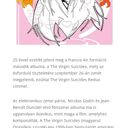
25 évvel ezelőtt jelent meg a francia Air formáció
második albuma, a The Virgin Suicides, mely az
évforduló tiszteletére szeptember 26-án ismét
megjelenik, ezúttal The Virgin Suicides Redux
címmel.
Az elektronikus zenei páros, Nicolas Godin és Jean-
Benoît Dunckel első filmzenei albuma ma is
ugyanolyan ikonikus, mint maga a film, amelyhez
komponálták. A The Virgin Suicides (magyarul:
Öngyilkos szüzek) egy 1999-ben bemutatott amerikai