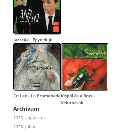
Jazz+Az - Egynek jó
Co Lee - La Promenade
Kispál és a Borz -
Velőrózsák
Archívum
2026. augusztus
2026. július