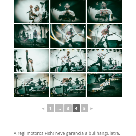
◄
1
...
3
4
5
►
A régi motoros Fish! neve garancia a bulihangulatra,