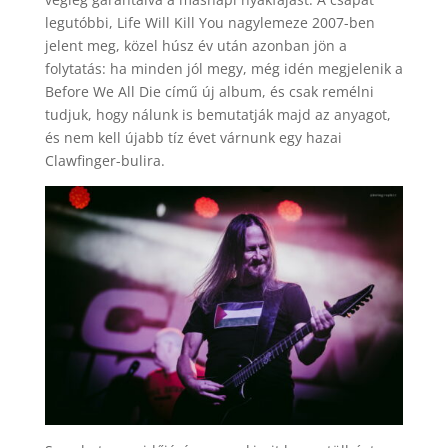
legutóbbi, Life Will Kill You nagylemeze 2007-ben
jelent meg, közel húsz év után azonban jön a
folytatás: ha minden jól megy, még idén megjelenik a
Before We All Die című új album, és csak remélni
tudjuk, hogy nálunk is bemutatják majd az anyagot,
és nem kell újabb tíz évet várnunk egy hazai
Clawfinger-bulira.