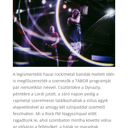
A legismertebb hazai rock/metal bandák mellett idén
is megfűszerezték a szervezők a TÁBOR programját
pár nemzetközi névvel. Csütörtökre a Dynazty,
péntekre a Lordi jutott, a záró napon pedig a
rapmetal szerelmesei találkozhattak a stílus egyik
alapvetésével az amúgy két színpaddal üzemelő
fesztiválon. Mi a Rock FM Nagyszínpad előtt
ragadtunk le, ahol szombaton mintha követte volna
az időjárás a fellépőket: a halak se maradtak