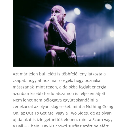
Azt már jelen buli előtt is többfelé lenyilatkozta a
csapat, hogy ahhoz már öregek, hogy póznákat
másszanak, mint régen, a dalokba foglalt energia
azonban kisebb fordulatszámon is teljesen átjött.
Nem lehet nem bólogatva együtt skandálni a
zenekarral az olyan slágereket, mint a Nothing Going
On, az Out To Get Me, vagy a Two Sides, de az olyan
új dalokat is ízlelgethettük élőben, mint a Scum vagy
a Ball & Chain. Egy kis crowd surfing azért belefért