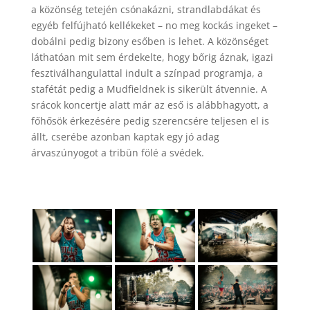
a közönség tetején csónakázni, strandlabdákat és
egyéb felfújható kellékeket – no meg kockás ingeket –
dobálni pedig bizony esőben is lehet. A közönséget
láthatóan mit sem érdekelte, hogy bőrig áznak, igazi
fesztiválhangulattal indult a színpad programja, a
stafétát pedig a Mudfieldnek is sikerült átvennie. A
srácok koncertje alatt már az eső is alábbhagyott, a
főhősök érkezésére pedig szerencsére teljesen el is
állt, cserébe azonban kaptak egy jó adag
árvaszúnyogot a tribün fölé a svédek.