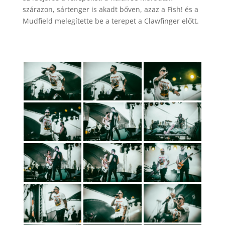
szárazon, sártenger is akadt bőven, azaz a Fish! és a
Mudfield melegítette be a terepet a Clawfinger előtt.