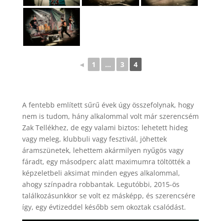
◄
1
...
3
4
A fentebb említett sűrű évek úgy összefolynak, hogy
nem is tudom, hány alkalommal volt már szerencsém
Zak Tellékhez, de egy valami biztos: lehetett hideg
vagy meleg, klubbuli vagy fesztivál, jöhettek
áramszünetek, lehettem akármilyen nyűgös vagy
fáradt, egy másodperc alatt maximumra töltötték a
képzeletbeli aksimat minden egyes alkalommal,
ahogy színpadra robbantak. Legutóbbi, 2015-ös
találkozásunkkor se volt ez másképp, és szerencsére
így, egy évtizeddel később sem okoztak csalódást.