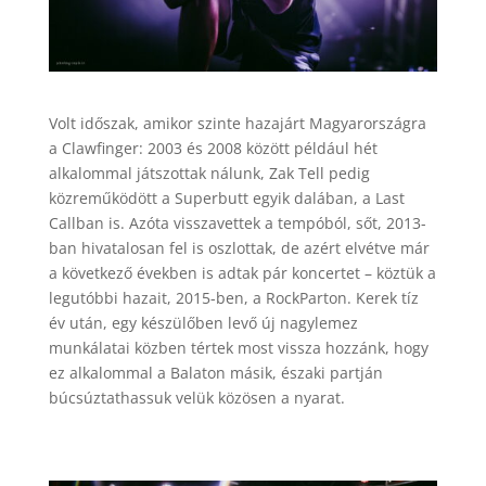
Volt időszak, amikor szinte hazajárt Magyarországra
a Clawfinger: 2003 és 2008 között például hét
alkalommal játszottak nálunk, Zak Tell pedig
közreműködött a Superbutt egyik dalában, a Last
Callban is. Azóta visszavettek a tempóból, sőt, 2013-
ban hivatalosan fel is oszlottak, de azért elvétve már
a következő években is adtak pár koncertet – köztük a
legutóbbi hazait, 2015-ben, a RockParton. Kerek tíz
év után, egy készülőben levő új nagylemez
munkálatai közben tértek most vissza hozzánk, hogy
ez alkalommal a Balaton másik, északi partján
búcsúztathassuk velük közösen a nyarat.