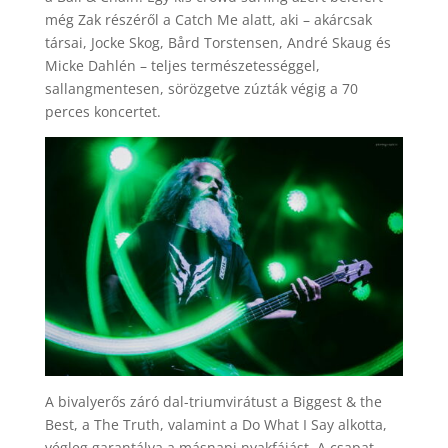
még Zak részéről a Catch Me alatt, aki – akárcsak
társai, Jocke Skog, Bård Torstensen, André Skaug és
Micke Dahlén – teljes természetességgel,
sallangmentesen, sörözgetve zúzták végig a 70
perces koncertet.
A bivalyerős záró dal-triumvirátust a Biggest & the
Best, a The Truth, valamint a Do What I Say alkotta,
végleg garantálva a másnapi nyakfájást. A csapat