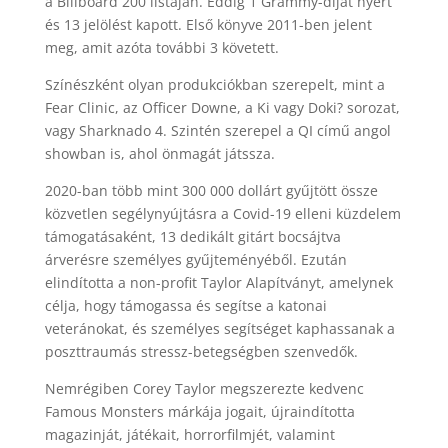
a Billboard 200 listáján. Eddig 1 Grammy-díjat nyert
és 13 jelölést kapott. Első könyve 2011-ben jelent
meg, amit azóta további 3 követett.
Színészként olyan produkciókban szerepelt, mint a
Fear Clinic, az Officer Downe, a Ki vagy Doki? sorozat,
vagy Sharknado 4. Szintén szerepel a QI című angol
showban is, ahol önmagát játssza.
2020-ban több mint 300 000 dollárt gyűjtött össze
közvetlen segélynyújtásra a Covid-19 elleni küzdelem
támogatásaként, 13 dedikált gitárt bocsájtva
árverésre személyes gyűjteményéből. Ezután
elindította a non-profit Taylor Alapítványt, amelynek
célja, hogy támogassa és segítse a katonai
veteránokat, és személyes segítséget kaphassanak a
poszttraumás stressz-betegségben szenvedők.
Nemrégiben Corey Taylor megszerezte kedvenc
Famous Monsters márkája jogait, újraindította
magazinját, játékait, horrorfilmjét, valamint