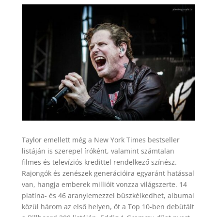
Taylor emellett még a New York Times bestseller
listáján is szerepel íróként, valamint számtalan
filmes és televíziós kredittel rendelkező színész.
Rajongók és zenészek generációira egyaránt hatással
van, hangja emberek millióit vonzza világszerte. 14
platina- és 46 aranylemezzel büszkélkedhet, albumai
közül három az első helyen, öt a Top 10-ben debütált