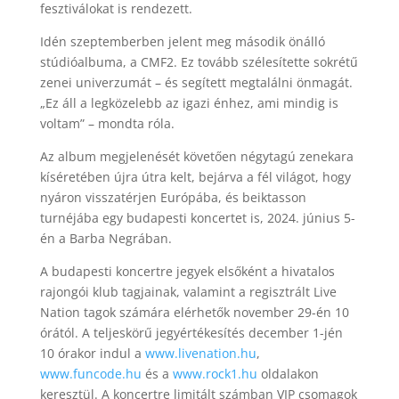
fesztiválokat is rendezett.
Idén szeptemberben jelent meg második önálló
stúdióalbuma, a CMF2. Ez tovább szélesítette sokrétű
zenei univerzumát – és segített megtalálni önmagát.
„Ez áll a legközelebb az igazi énhez, ami mindig is
voltam” – mondta róla.
Az album megjelenését követően négytagú zenekara
kíséretében újra útra kelt, bejárva a fél világot, hogy
nyáron visszatérjen Európába, és beiktasson
turnéjába egy budapesti koncertet is, 2024. június 5-
én a Barba Negrában.
A budapesti koncertre jegyek elsőként a hivatalos
rajongói klub tagjainak, valamint a regisztrált Live
Nation tagok számára elérhetők november 29-én 10
órától. A teljeskörű jegyértékesítés december 1-jén
10 órakor indul a
www.livenation.hu
,
www.funcode.hu
és a
www.rock1.hu
oldalakon
keresztül. A koncertre limitált számban VIP csomagok