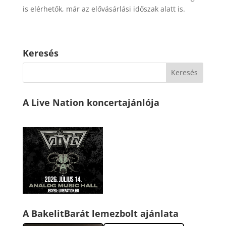
is elérhetők, már az elővásárlási időszak alatt is.
Keresés
A Live Nation koncertajánlója
A BakelitBarát lemezbolt ajánlata