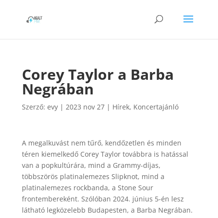
Corey Taylor a Barba
Negrában
Szerző:
evy
|
2023 nov 27
|
Hírek
,
Koncertajánló
A megalkuvást nem tűrő, kendőzetlen és minden
téren kiemelkedő Corey Taylor továbbra is hatással
van a popkultúrára, mind a Grammy-díjas,
többszörös platinalemezes Slipknot, mind a
platinalemezes rockbanda, a Stone Sour
frontembereként. Szólóban 2024. június 5-én lesz
látható legközelebb Budapesten, a Barba Negrában.