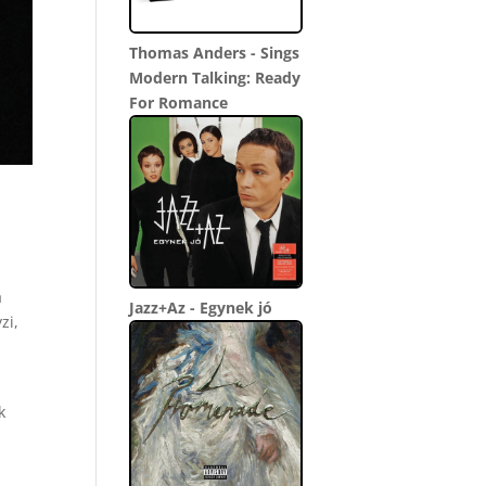
Thomas Anders - Sings
Modern Talking: Ready
For Romance
a
Jazz+Az - Egynek jó
zi,
k