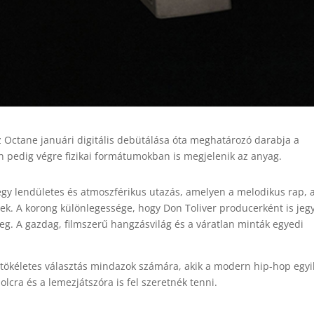
z Octane januári digitális debütálása óta meghatározó darabja a
n pedig végre fizikai formátumokban is megjelenik az anyag.
gy lendületes és atmoszférikus utazás, amelyen a melodikus rap, 
ek. A korong különlegessége, hogy Don Toliver producerként is jegy
 meg. A gazdag, filmszerű hangzásvilág és a váratlan minták egyedi
 tökéletes választás mindazok számára, akik a modern hip-hop egyi
lcra és a lemezjátszóra is fel szeretnék tenni.