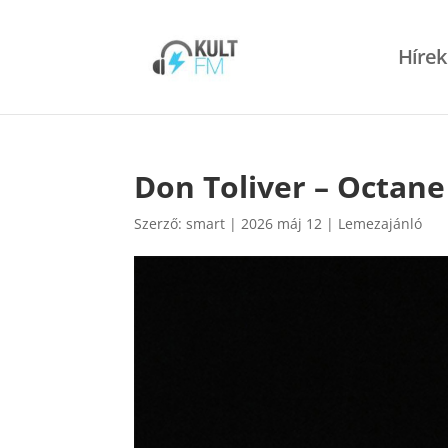
Hírek
Don Toliver – Octane
Szerző:
smart
|
2026 máj 12
|
Lemezajánló