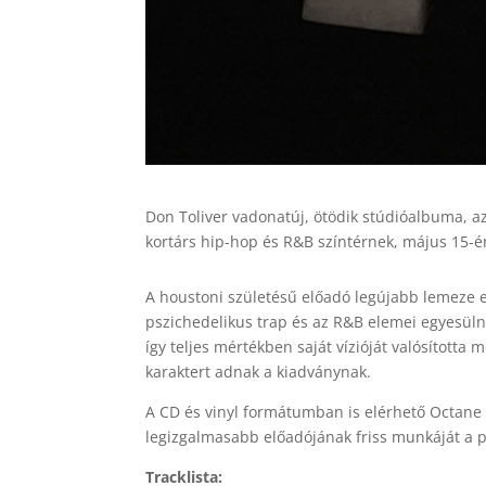
Don Toliver vadonatúj, ötödik stúdióalbuma, a
kortárs hip-hop és R&B színtérnek, május 15-é
A houstoni születésű előadó legújabb lemeze e
pszichedelikus trap és az R&B elemei egyesüln
így teljes mértékben saját vízióját valósította
karaktert adnak a kiadványnak.
A CD és vinyl formátumban is elérhető Octane
legizgalmasabb előadójának friss munkáját a po
Tracklista: