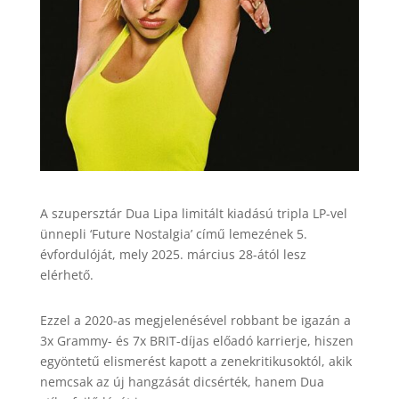
A szupersztár Dua Lipa limitált kiadású tripla LP-vel
ünnepli ‘Future Nostalgia’ című lemezének 5.
évfordulóját, mely 2025. március 28-ától lesz
elérhető.
Ezzel a 2020-as megjelenésével robbant be igazán a
3x Grammy- és 7x BRIT-díjas előadó karrierje, hiszen
egyöntetű elismerést kapott a zenekritikusoktól, akik
nemcsak az új hangzását dicsérték, hanem Dua