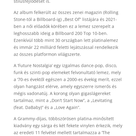
stílusfejlődését is.
Az album felkerült az összes zenei magazin (Rolling
Stone-tól a Billboard-ig) „Best Of” listájára és 2021-
ben a női előadók körében ez a lemez szerepelt a
leghosszabb ideig a Billboard 200 Top 10-ben.
Ezenkívül több mint 30 országban lett platinalemez
és immár 22 milliárd feletti lejátszással rendelkezik
az összes platformon világszerte.
A ’Future Nostalgia’ egy izgalmas dance-pop, disco,
funk és szinti-pop elemeket felvonultató lemez, mely
a ‘70-es évektől egészen a 2000-es évekig merít, ezzel
olyan hangzást elérve, amely egyszerre ismerős és
mégis vadonatúj. A korong olyan gigaslágereket
tartalmaz, mint a „Don’t Start Now”, a „Levitating
(feat. DaBaby)” és a „Love Again”.
A Grammy-díjas, többszörösen platina-minősített
kiadvány egy sárga és két fekete vinylen érkezik, mely
az eredeti 11 felvétel mellett tartalmazza a ‘The