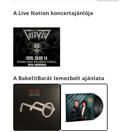
A Live Nation koncertajánlója
A BakelitBarát lemezbolt ajánlata