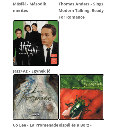
Másfél - Második
Thomas Anders - Sings
merítés
Modern Talking: Ready
For Romance
Jazz+Az - Egynek jó
Co Lee - La Promenade
Kispál és a Borz -