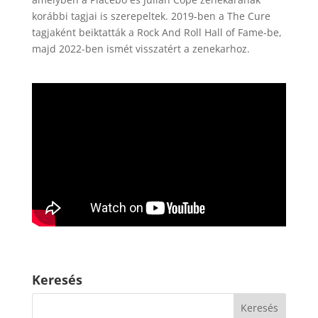
korábbi tagjai is szerepeltek. 2019-ben a The Cure
tagjaként beiktatták a Rock And Roll Hall of Fame-be,
majd 2022-ben ismét visszatért a zenekarhoz.
Keresés