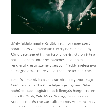
„Mély fájdalommal erősítjük meg, hogy nagyszerű
barátunk és zenésztársunk, Perry Bamonte elhunyt.
Rövid betegség után, karácsony idején, otthon érte a
halál. Csendes, intenzív, ösztönös, állandó és
rendkívül kreatív személyiség volt. ‘Teddy’ melegszívű
és meghatározó része volt a The Cure történetének.
1984 és 1989 között a zenekar körül dolgozott, majd
1990-ben vált a The Cure teljes jogú tagjává. Gitáron,
hathúros basszusgitáron és billentyűs hangszereken
játszott a Wish, Wild Mood Swings, Bloodflowers,
Acoustic Hits és The Cure albumokon, valamint 14 év