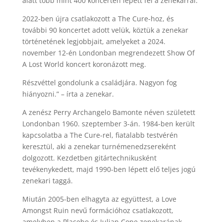
alatt több mint 400 koncerten lépett fel a zenekarral.
2022-ben újra csatlakozott a The Cure-hoz, és
további 90 koncertet adott velük, köztük a zenekar
történetének legjobbjait, amelyeket a 2024.
november 12-én Londonban megrendezett Show Of
A Lost World koncert koronázott meg.
Részvéttel gondolunk a családjára. Nagyon fog
hiányozni.” – írta a zenekar.
A zenész Perry Archangelo Bamonte néven született
Londonban 1960. szeptember 3-án. 1984-ben került
kapcsolatba a The Cure-rel, fiatalabb testvérén
keresztül, aki a zenekar turnémenedzsereként
dolgozott. Kezdetben gitártechnikusként
tevékenykedett, majd 1990-ben lépett elő teljes jogú
zenekari taggá.
Miután 2005-ben elhagyta az együttest, a Love
Amongst Ruin nevű formációhoz csatlakozott,
amelyben a Placebo és Julian Cope zenekarának