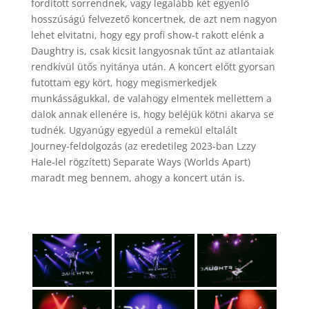
fordított sorrendnek, vagy legalább két egyenlő
hosszúságú felvezető koncertnek, de azt nem nagyon
lehet elvitatni, hogy egy profi show-t rakott elénk a
Daughtry is, csak kicsit langyosnak tűnt az atlantaiak
rendkívül ütős nyitánya után. A koncert előtt gyorsan
futottam egy kört, hogy megismerkedjek
munkásságukkal, de valahogy elmentek mellettem a
dalok annak ellenére is, hogy beléjük kötni akarva se
tudnék. Ugyanúgy egyedül a remekül eltalált
Journey-feldolgozás (az eredetileg 2023-ban Lzzy
Hale-lel rögzített) Separate Ways (Worlds Apart)
maradt meg bennem, ahogy a koncert után is.