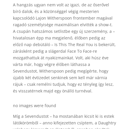
A hangzás ugyan nem volt az igazi, de az őserővel
bíró dalok, és a közönséggel végig mesterien
kapcsolódó Lajon Witherspoon frontember magával
ragadó személyisége maximálisan elvitték a show-t.
A csupán hatszámos setlistbe egy új szerzemény, a –
hivatalosan épp ma megjelenő, élőben pedig az
előző nap debütáló – Is This The Real You is bekerült,
zárásként pedig a slágerdal Face To Face-re
mozgathattuk át nyakizmainkat. Volt, aki húsz éve
várta már, hogy végre élőben láthassa a
Sevendustot, Witherspoon pedig megígérte, hogy
újabb két évtizedet senkinek sem kell már várnia
rájuk – csak remélni tudjuk, hogy ez tényleg így lesz,
és visszatérnek majd egy önálló turnéval.
no images were found
Míg a Sevendustot – ha mostanában kicsit ki is estek
látókörömből – anno kifejezetten csíptem, a Daughtry