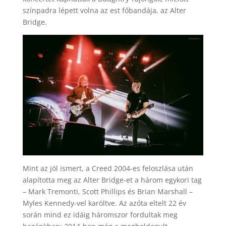
színpadra lépett volna az est főbandája, az Alter
Bridge.
Mint az jól ismert, a Creed 2004-es feloszlása után
alapította meg az Alter Bridge-et a három egykori tag
– Mark Tremonti, Scott Phillips és Brian Marshall –
Myles Kennedy-vel karöltve. Az azóta eltelt 22 év
során mind ez idáig háromszor fordultak meg