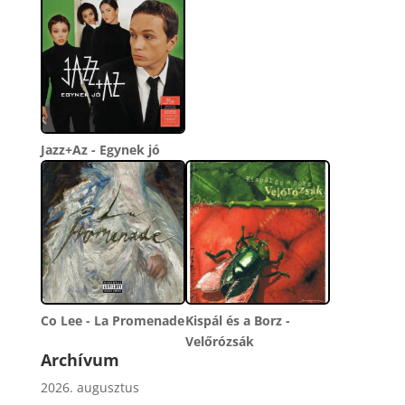
Jazz+Az - Egynek jó
Co Lee - La Promenade
Kispál és a Borz -
Velőrózsák
Archívum
2026. augusztus