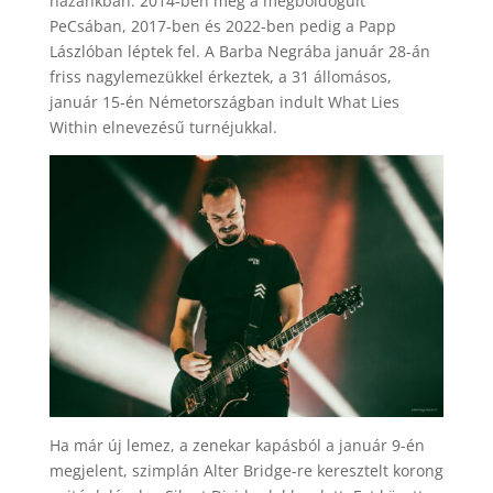
hazánkban: 2014-ben még a megboldogult
PeCsában, 2017-ben és 2022-ben pedig a Papp
Lászlóban léptek fel. A Barba Negrába január 28-án
friss nagylemezükkel érkeztek, a 31 állomásos,
január 15-én Németországban indult What Lies
Within elnevezésű turnéjukkal.
Ha már új lemez, a zenekar kapásból a január 9-én
megjelent, szimplán Alter Bridge-re keresztelt korong