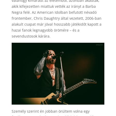
valahogy kimaradt az életemből, azonban akadtak,
akik kifejezetten miattuk vették az irányt a Barba
Negra felé. Az American Idolban befutott névadó
frontember, Chris Daughtry által vezetett, 2006-ban
alakult csapat már jóval hosszabb játékidőt kapott a
hazai fanok legnagyobb örömére – és a
sevendustosok kárára.
Személy szerint én jobban örültem volna egy