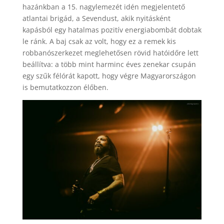
hazánkban a 15. nagylemezét idén megjelentető
atlantai brigád, a Sevendust, akik nyitásként
kapásból egy hatalmas pozitív energiabombát dobtak
le ránk. A baj csak az volt, hogy ez a remek kis
robbanószerkezet meglehetősen rövid hatóidőre lett
beállítva: a több mint harminc éves zenekar csupán
egy szűk félórát kapott, hogy végre Magyarországon
is bemutatkozzon élőben.