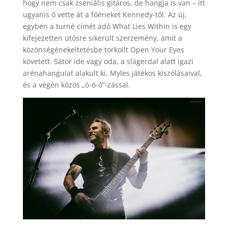
hogy nem csak zseniális gitáros, de hangja is van – itt
ugyanis ő vette át a főéneket Kennedy-től. Az új,
egyben a turné címét adó What Lies Within is egy
kifejezetten ütősre sikerült szerzemény, amit a
közönségénekeltetésbe torkollt Open Your Eyes
követett. Sátor ide vagy oda, a slágerdal alatt igazi
arénahangulat alakult ki, Myles játékos kiszólásaival,
és a végén közös „ó-ó-ó”-zással.