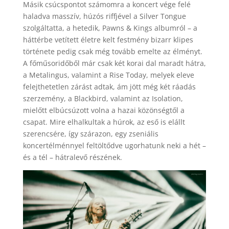
Másik csúcspontot számomra a koncert vége felé
haladva masszív, húzós riffjével a Silver Tongue
szolgáltatta, a hetedik, Pawns & Kings albumról – a
háttérbe vetített életre kelt festmény bizarr klipes
története pedig csak még tovább emelte az élményt.
A főműsoridőből már csak két korai dal maradt hátra,
a Metalingus, valamint a Rise Today, melyek eleve
felejthetetlen zárást adtak, ám jött még két ráadás
szerzemény, a Blackbird, valamint az Isolation,
mielőtt elbúcsúzott volna a hazai közönségtől a
csapat. Mire elhalkultak a húrok, az eső is elállt
szerencsére, így szárazon, egy zseniális
koncertélménnyel feltöltődve ugorhatunk neki a hét –
és a tél – hátralevő részének.