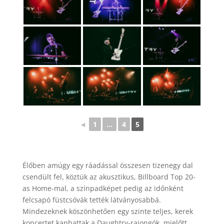
◄
1
...
4
5
Élőben amúgy egy ráadással összesen tizenegy dal
csendült fel, köztük az akusztikus, Billboard Top 20-
as Home-mal, a színpadképet pedig az időnként
felcsapó füstcsóvák tették látványosabbá.
Mindezeknek köszönhetően egy szinte teljes, kerek
koncertet kaphattak a Daughtry-rajongók, mielőtt