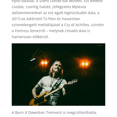
nyitó dalával, a Silent Divide-dal kezdett. Ezt követte
csodás, csontig hatoló, jellegzetes Mylesos
dallammenetével az est egyik leghúzósabb dala, a
2013-as Addicted To Pain és hasonlóan
szívmelengető melódiájával a Cry of Achilles, szintén
a Fortress lemezről – melynek címadó dala is
hamarosan előkerült.
A Burn It Downban Tremonti is megcsillanthatta,