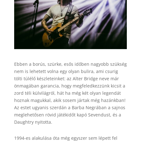
Ebben a borús, szürke, esős időben nagyobb szükség
nem is lehetett volna egy olyan bulira, ami csurig
tölti túlélő készleteinket: az Alter Bridge neve már
önmagában garancia, hogy megfeledkezzünk kicsit a
zord téli külvilágról, hát ha még két olyan legendát
hoznak magukkal, akik sosem jártak még hazánkban!
Az estet ugyanis szerdán a Barba Negrában a sajnos
meglehetősen rövid játékidőt kapó Sevendust, és a
Daughtry nyitotta.
1994-es alakulása óta még egyszer sem lépett fel