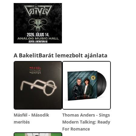
A BakelitBarát lemezbolt ajánlata
Másfél - Második
Thomas Anders - Sings
merítés
Modern Talking: Ready
For Romance