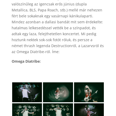
valószínűleg az igencsak erős június (dupla
Metallica, BLS, Papa Roach, stb.) mellé már nehezen
fért bele sokaknak egy vasárnapi kánikulaparti.
Mindez azonban a dallasi bandát mit sem érdekelte:
hatalmas lelkesedéssel vették be a színpadot, és
adtak egy laza, felejthetetlen koncertet. Mi pedig
hoztunk nektek sok-sok fotót róluk, és persze a
német thrash legenda Destructionról, a Lazarvsról és
az Omega Diatribe-ról. Íme:
Omega Diatribe: