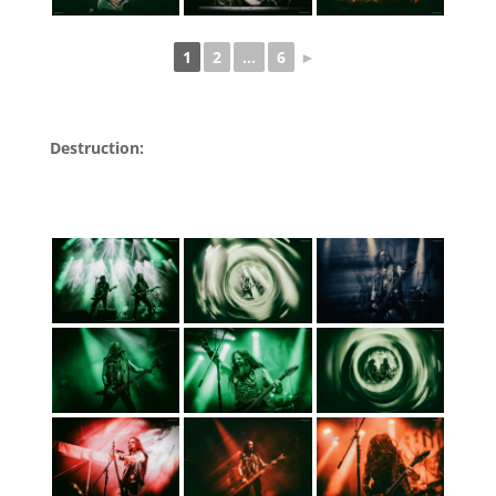
1
2
...
6
►
Destruction: