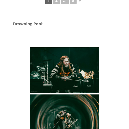
1
2
...
5
►
Drowning Pool: