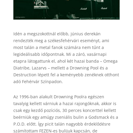
Idén a megszokottnál előbb, június derekán
rendezték meg a székesfehérvári eseményt, ami
most talán a metal fanok számára nem tűnt a
legideálisabb időpontnak. Mi a záró, vasárnapi
etapra látogattunk el, ahol két hazai banda – Omega
Diatribe, Lazarvs – mellett a Drowning Pool és a
Destruction lépett fel a keményebb zenéknek otthont
adó Fehérvár Színpadon.
Az 1996-ban alakult Drowning Poolra egészen
tavalyig kellett várniuk a hazai rajongóknak, akkor is
csak egy kezdő pozíciós, 30 perces koncerttel kellett
beérniük egy amúgy zseniális bulin a Godsmack és a
P.O.D. előtt. Így picit talán nagyobb érdeklődésre
számítottam FEZEN-es bulijuk kapcsán, de