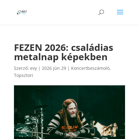
FEZEN 2026: családias
metalnap képekben
Szerző:
evy
|
2026 jún 29
|
Koncertbeszámoló
,
Topsztori