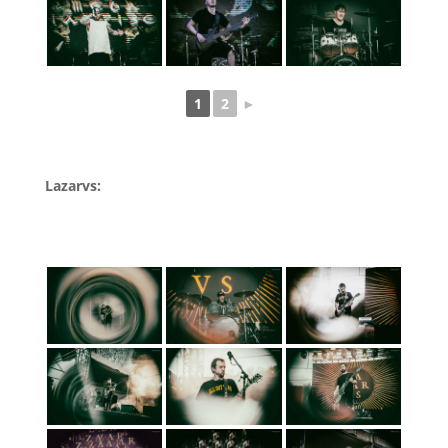
1
2
►
Lazarvs: