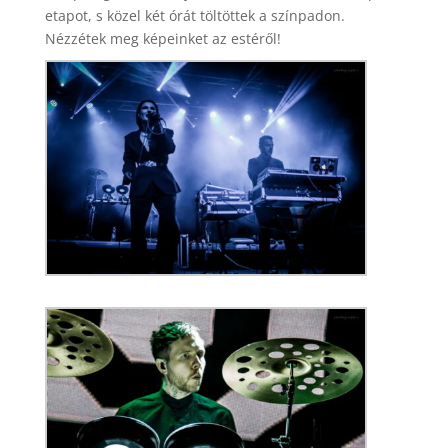
etapot, s közel két órát töltöttek a színpadon.
Nézzétek meg képeinket az estéről!