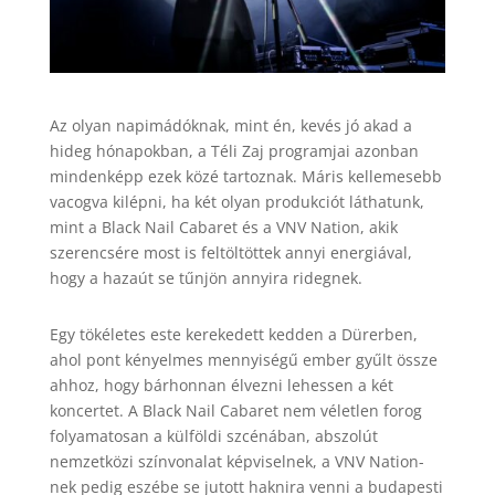
Az olyan napimádóknak, mint én, kevés jó akad a
hideg hónapokban, a Téli Zaj programjai azonban
mindenképp ezek közé tartoznak. Máris kellemesebb
vacogva kilépni, ha két olyan produkciót láthatunk,
mint a Black Nail Cabaret és a VNV Nation, akik
szerencsére most is feltöltöttek annyi energiával,
hogy a hazaút se tűnjön annyira ridegnek.
Egy tökéletes este kerekedett kedden a Dürerben,
ahol pont kényelmes mennyiségű ember gyűlt össze
ahhoz, hogy bárhonnan élvezni lehessen a két
koncertet. A Black Nail Cabaret nem véletlen forog
folyamatosan a külföldi szcénában, abszolút
nemzetközi színvonalat képviselnek, a VNV Nation-
nek pedig eszébe se jutott haknira venni a budapesti