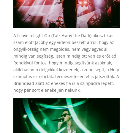
A Leave a Light On (Talk Away the Dark) akusztikus
szám előtt Jacoby egy videón beszélt arról, hogy az
öngyilkosság nem megoldás, nem vagy egyedül,
mindig van segítség, Isten mindig ott van és erőt ad.
Rendkívül fontos, hogy mindig segítsünk azoknak,
akik hasonló dolgokkal küzdenek, a zene segít, a Help
számot is erről írták, természetesen el is játszották. A
Braindead alatt az énekes fia is a színpadra lépett,
hogy pár sort elénekeljen nekünk.