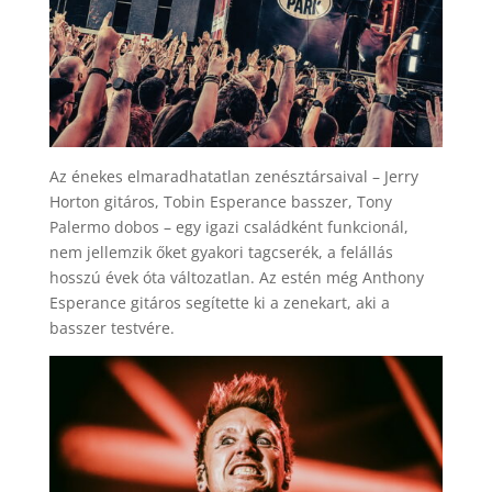
Az énekes elmaradhatatlan zenésztársaival – Jerry
Horton gitáros, Tobin Esperance basszer, Tony
Palermo dobos – egy igazi családként funkcionál,
nem jellemzik őket gyakori tagcserék, a felállás
hosszú évek óta változatlan. Az estén még Anthony
Esperance gitáros segítette ki a zenekart, aki a
basszer testvére.