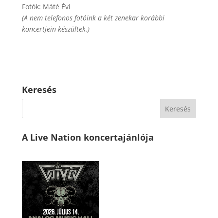
Fotók: Máté Évi
(A nem telefonos fotóink a két zenekar korábbi
koncertjein készültek.)
Keresés
A Live Nation koncertajánlója