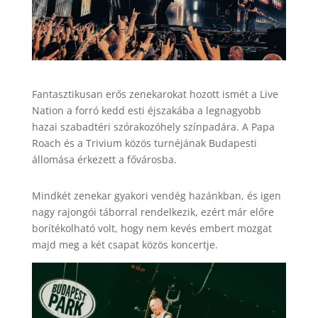
Fantasztikusan erős zenekarokat hozott ismét a Live
Nation a forró kedd esti éjszakába a legnagyobb
hazai szabadtéri szórakozóhely színpadára. A Papa
Roach és a Trivium közös turnéjának Budapesti
állomása érkezett a fővárosba.
Mindkét zenekar gyakori vendég hazánkban, és igen
nagy rajongói táborral rendelkezik, ezért már előre
borítékolható volt, hogy nem kevés embert mozgat
majd meg a két csapat közös koncertje.