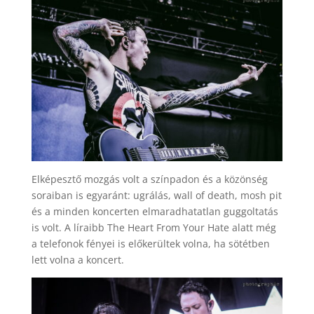
Elképesztő mozgás volt a színpadon és a közönség
soraiban is egyaránt: ugrálás, wall of death, mosh pit
és a minden koncerten elmaradhatatlan guggoltatás
is volt. A líraibb The Heart From Your Hate alatt még
a telefonok fényei is előkerültek volna, ha sötétben
lett volna a koncert.