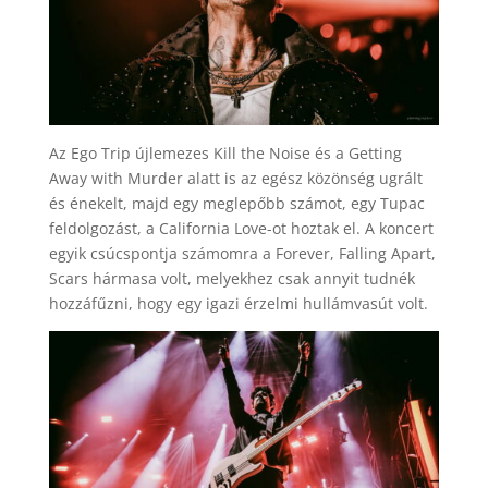
Az Ego Trip újlemezes Kill the Noise és a Getting
Away with Murder alatt is az egész közönség ugrált
és énekelt, majd egy meglepőbb számot, egy Tupac
feldolgozást, a California Love-ot hoztak el. A koncert
egyik csúcspontja számomra a Forever, Falling Apart,
Scars hármasa volt, melyekhez csak annyit tudnék
hozzáfűzni, hogy egy igazi érzelmi hullámvasút volt.