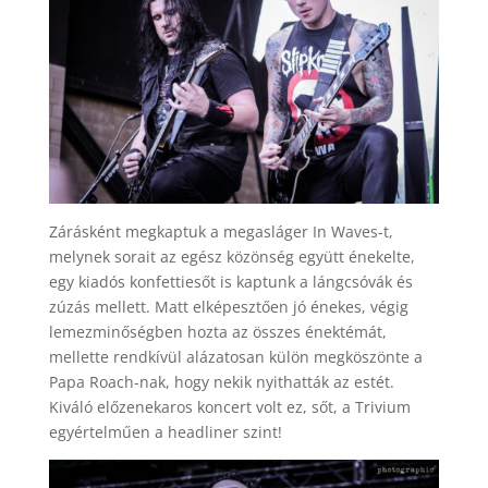
Zárásként megkaptuk a megasláger In Waves-t,
melynek sorait az egész közönség együtt énekelte,
egy kiadós konfettiesőt is kaptunk a lángcsóvák és
zúzás mellett. Matt elképesztően jó énekes, végig
lemezminőségben hozta az összes énektémát,
mellette rendkívül alázatosan külön megköszönte a
Papa Roach-nak, hogy nekik nyithatták az estét.
Kiváló előzenekaros koncert volt ez, sőt, a Trivium
egyértelműen a headliner szint!