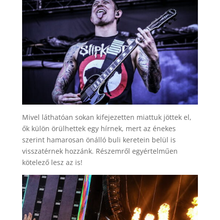
Mivel láthatóan sokan kifejezetten miattuk jöttek el,
ők külön örülhettek egy hírnek, mert az énekes
szerint hamarosan önálló buli keretein belül is
visszatérnek hozzánk. Részemről egyértelműen
kötelező lesz az is!