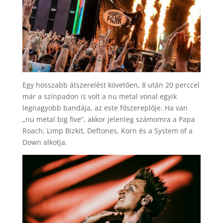
Egy hosszabb átszerelést követően, 8 után 20 perccel
már a színpadon is volt a nu metal vonal egyik
legnagyobb bandája, az este főszereplője. Ha van
„nu metal big five”, akkor jelenleg számomra a Papa
Roach, Limp Bizkit, Deftones, Korn és a System of a
Down alkotja.