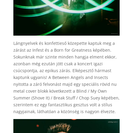
Lángnyelvek és konfettieső közepette kaptuk meg a
zárást az Infest és a Born for Greatness képében.
Sokunknak már szinte minden hangja elment ekkor,
azonban még ezután jött csak a koncert igazi
csúcspontja, az epikus zárás. Elképesztő hármast
kaptunk ugyanis! A Between Angels and Insects
nyitotta a záró felvonást majd egy speciális rövid nu
metal cover blokk következett a Blind / My Own
Summer (Shove It) / Break Stuff / Chop Suey képében,
szerintem ez egy fantasztikus gesztus volt a stílus
nagyjainak, láthatóan a közönség is nagyon élvezte.