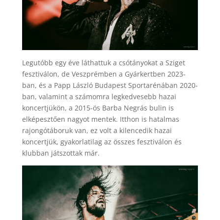
Legutóbb egy éve láthattuk a csótányokat a Sziget
fesztiválon, de Veszprémben a Gyárkertben 2023-
ban, és a Papp László Budapest Sportarénában 2020-
ban, valamint a számomra legkedvesebb hazai
koncertjükön, a 2015-ös Barba Negrás bulin is
elképesztően nagyot mentek. Itthon is hatalmas
rajongótáboruk van, ez volt a kilencedik hazai
koncertjük, gyakorlatilag az összes fesztiválon és
klubban játszottak már.