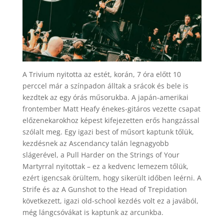
A Trivium nyitotta az estét, korán, 7 óra előtt 10
perccel már a színpadon álltak a srácok és bele is
kezdtek az egy órás műsorukba. A japán-amerikai
frontember Matt Heafy énekes-gitáros vezette csapat
előzenekarokhoz képest kifejezetten erős hangzással
szólalt meg. Egy igazi best of műsort kaptunk tőlük,
kezdésnek az Ascendancy talán legnagyobb
slágerével, a Pull Harder on the Strings of Your
Martyrral nyitottak – ez a kedvenc lemezem tőlük,
ezért igencsak örültem, hogy sikerült időben leérni. A
Strife és az A Gunshot to the Head of Trepidation
következett, igazi old-school kezdés volt ez a javából,
még lángcsóvákat is kaptunk az arcunkba.