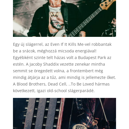
Egy új slágerrel, az Even If It Kills Me-vel robbantak
be a srácok, méghozzá micsoda energiával!
Egyébként szinte telt házas volt a Budapest Park az
estén. A Jacoby Shaddix vezette zenekar mintha
semmit se öregedett volna, a frontembert még
mindig átjárja az a tűz, ami mindig is jellemezte őket.
A Blood Brothers, Dead Cell, ..To Be Loved hármas
következett, igazi old-school slágerparádé.