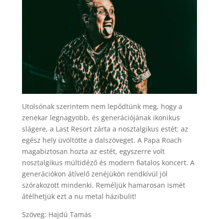
Utolsónak szerintem nem lepődtünk meg, hogy a
zenekar legnagyobb, és generációjának ikonikus
slágere, a Last Resort zárta a nosztalgikus estét: az
egész hely üvöltötte a dalszöveget. A Papa Roach
magabiztosan hozta az estét, egyszerre volt
nosztalgikus múltidéző és modern fiatalos koncert. A
generációkon átívelő zenéjükön rendkívül jól
szórakozott mindenki. Reméljük hamarosan ismét
átélhetjük ezt a nu metal házibulit!
Szöveg: Hajdú Tamás