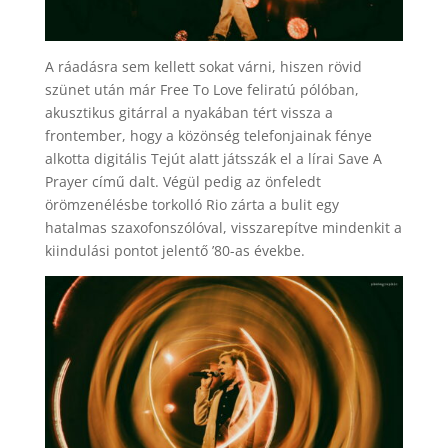
A ráadásra sem kellett sokat várni, hiszen rövid
szünet után már Free To Love feliratú pólóban,
akusztikus gitárral a nyakában tért vissza a
frontember, hogy a közönség telefonjainak fénye
alkotta digitális Tejút alatt játsszák el a lírai Save A
Prayer című dalt. Végül pedig az önfeledt
örömzenélésbe torkolló Rio zárta a bulit egy
hatalmas szaxofonszólóval, visszarepítve mindenkit a
kiindulási pontot jelentő ’80-as évekbe.