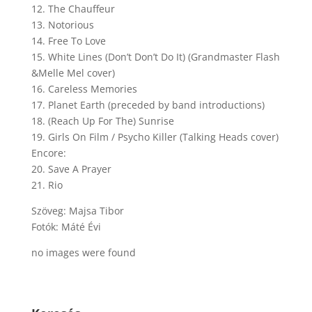
12. The Chauffeur
13. Notorious
14. Free To Love
15. White Lines (Don’t Don’t Do It) (Grandmaster Flash
&Melle Mel cover)
16. Careless Memories
17. Planet Earth (preceded by band introductions)
18. (Reach Up For The) Sunrise
19. Girls On Film / Psycho Killer (Talking Heads cover)
Encore:
20. Save A Prayer
21. Rio
Szöveg: Majsa Tibor
Fotók: Máté Évi
no images were found