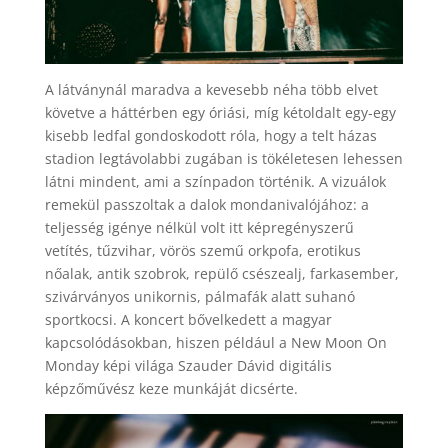
A látványnál maradva a kevesebb néha több elvet
követve a háttérben egy óriási, míg kétoldalt egy-egy
kisebb ledfal gondoskodott róla, hogy a telt házas
stadion legtávolabbi zugában is tökéletesen lehessen
látni mindent, ami a színpadon történik. A vizuálok
remekül passzoltak a dalok mondanivalójához: a
teljesség igénye nélkül volt itt képregényszerű
vetítés, tűzvihar, vörös szemű orkpofa, erotikus
nőalak, antik szobrok, repülő csészealj, farkasember,
szivárványos unikornis, pálmafák alatt suhanó
sportkocsi. A koncert bővelkedett a magyar
kapcsolódásokban, hiszen például a New Moon On
Monday képi világa Szauder Dávid digitális
képzőművész keze munkáját dicsérte.