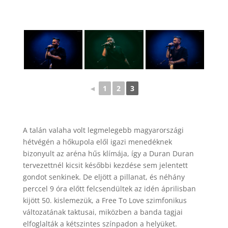
◄
1
2
3
A talán valaha volt legmelegebb magyarországi
hétvégén a hőkupola elől igazi menedéknek
bizonyult az aréna hűs klímája, így a Duran Duran
tervezettnél kicsit későbbi kezdése sem jelentett
gondot senkinek. De eljött a pillanat, és néhány
perccel 9 óra előtt felcsendültek az idén áprilisban
kijött 50. kislemezük, a Free To Love szimfonikus
változatának taktusai, miközben a banda tagjai
elfoglalták a kétszintes színpadon a helyüket.