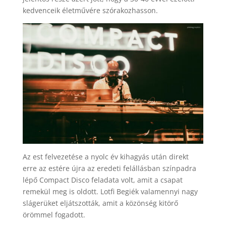
kedvenceik életművére szórakozhasson.
Az est felvezetése a nyolc év kihagyás után direkt
erre az estére újra az eredeti felállásban színpadra
lépő Compact Disco feladata volt, amit a csapat
remekül meg is oldott. Lotfi Begiék valamennyi nagy
slágerüket eljátszották, amit a közönség kitörő
örömmel fogadott.