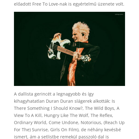
előadott Free To Love-nak is egyértelmű üzenete volt.
A dallista gerincét a legnagyobb és így
kihagyhatatlan Duran Duran slágerek alkották: Is
There Something I Should Know?, The Wild Boys, A
View To A Kill, Hungry Like The Wolf, The Reflex,
Ordinary World, Come Undone, Notorious, (Reach Up
For The) Sunrise, Girls On Film), de néhány kevésbé
ismert, ám a setlistbe remekül passzoló dal is