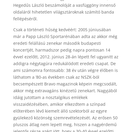
Hegedűs László beszámolóját a vasfüggöny innenső
oldaláról hihetetlen világsztároknak számító banda
fellépéséről.
Csak a történeti hűség kedvéért: 2005 júniusában
már a Papp László Sportarénában adta az akkor még
eredeti felállású zenekar második budapesti
koncertjét, harmadszor pedig napra pontosan 14
évvel ezelőtt, 2012. június 28-án lépett fel ugyanitt az
addigra négytagúra redukálódott eredeti csapat. De
ami számomra fontosabb: 38 év után végre élőben is
láthatom a ’80-as években csak az NSZK-ból
becsempészett Bravo magazinok képein megcsodált,
akkor még extravagáns kinézetű zenekart. Nagyjából
idáig jutottam a nosztalgikus emlékek
visszaidézésében, amikor elkezdtem a színpad
előterében lévő kiemelt álló szektorból az egyre
gyülekező közönség szemrevételezését. Az erősen 50
pluszos átlag nem lepett meg, hiszen a nagyérdemű
jelentős része azért jött, hogy a 30-40 évvel ezelőtti