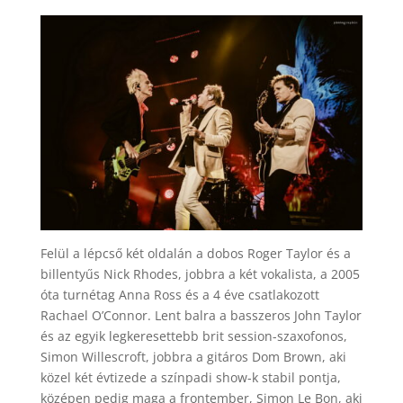
Felül a lépcső két oldalán a dobos Roger Taylor és a
billentyűs Nick Rhodes, jobbra a két vokalista, a 2005
óta turnétag Anna Ross és a 4 éve csatlakozott
Rachael O’Connor. Lent balra a basszeros John Taylor
és az egyik legkeresettebb brit session-szaxofonos,
Simon Willescroft, jobbra a gitáros Dom Brown, aki
közel két évtizede a színpadi show-k stabil pontja,
középen pedig maga a frontember, Simon Le Bon, aki