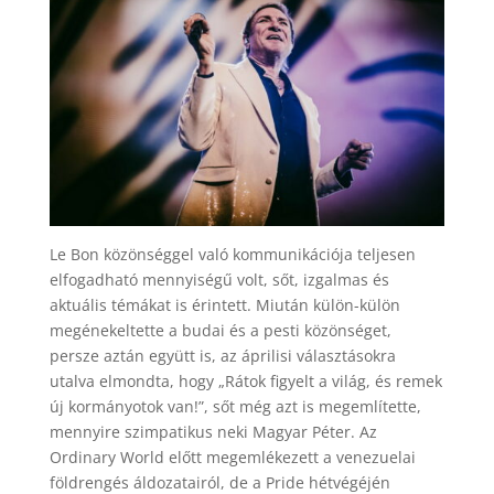
Le Bon közönséggel való kommunikációja teljesen
elfogadható mennyiségű volt, sőt, izgalmas és
aktuális témákat is érintett. Miután külön-külön
megénekeltette a budai és a pesti közönséget,
persze aztán együtt is, az áprilisi választásokra
utalva elmondta, hogy „Rátok figyelt a világ, és remek
új kormányotok van!”, sőt még azt is megemlítette,
mennyire szimpatikus neki Magyar Péter. Az
Ordinary World előtt megemlékezett a venezuelai
földrengés áldozatairól, de a Pride hétvégéjén