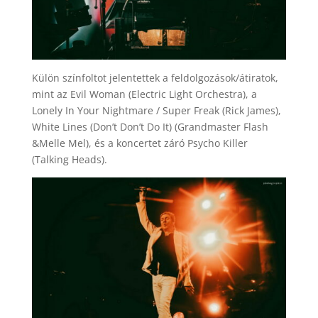
Külön színfoltot jelentettek a feldolgozások/átiratok,
mint az Evil Woman (Electric Light Orchestra), a
Lonely In Your Nightmare / Super Freak (Rick James),
White Lines (Don’t Don’t Do It) (Grandmaster Flash
&Melle Mel), és a koncertet záró Psycho Killer
(Talking Heads).