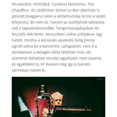
felcsendült: INVISIBLE, Careless Memories, The
Chauffeur. Ez utóbbiban Simon Le Bon okarinán is
játszott (magyarul talán a körtemuzsika lenne a találó
kifejezés), de nem ez, hanem az outfitjének változása
volt a legszembetűnőbb. Tengerészsapkájában és
feszülős kék-fehér, keresztben csíkos pólójában úgy
hatott, mintha a korosodó aputestű Fülig Jimmy
ugrott volna be a koncertre. Lefogadom, nem ő a
zenekarban a ketogén diéta feltétlen híve, de
szemmel láthatóan mindez egyáltalán nem zavarta,
és egyébként is, 67 évesen még így is baromi
sármosan nézett ki.