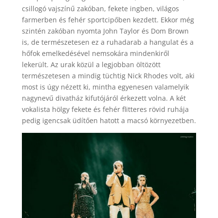
csillogó vajszínű zakóban, fekete ingben, világos
farmerben és fehér sportcipőben kezdett. Ekkor még
szintén zakóban nyomta John Taylor és Dom Brown
is, de természetesen ez a ruhadarab a hangulat és a
hőfok emelkedésével nemsokára mindenkiről
lekerült. Az urak közül a legjobban öltözött
természetesen a mindig tüchtig Nick Rhodes volt, aki
most is úgy nézett ki, mintha egyenesen valamelyik
nagynevű divatház kifutójáról érkezett volna. A két
vokalista hölgy fekete és fehér flitteres rövid ruhája
pedig igencsak üdítően hatott a macsó környezetben.