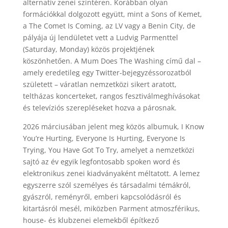
alternatív zenei színtéren. Korábban olyan
formációkkal dolgozott együtt, mint a Sons of Kemet,
a The Comet Is Coming, az LV vagy a Benin City, de
pályája új lendületet vett a Ludvig Parmenttel
(Saturday, Monday) közös projektjének
köszönhetően. A Mum Does The Washing című dal –
amely eredetileg egy Twitter-bejegyzéssorozatból
született – váratlan nemzetközi sikert aratott,
teltházas koncerteket, rangos fesztiválmeghívásokat
és televíziós szerepléseket hozva a párosnak.
2026 márciusában jelent meg közös albumuk, I Know
You’re Hurting, Everyone Is Hurting, Everyone Is
Trying, You Have Got To Try, amelyet a nemzetközi
sajtó az év egyik legfontosabb spoken word és
elektronikus zenei kiadványaként méltatott. A lemez
egyszerre szól személyes és társadalmi témákról,
gyászról, reményről, emberi kapcsolódásról és
kitartásról mesél, miközben Parment atmoszférikus,
house- és klubzenei elemekből építkező