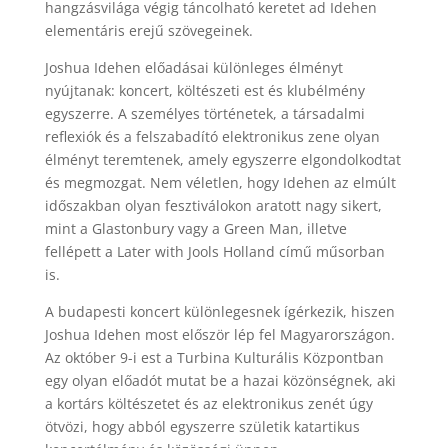
hangzásvilága végig táncolható keretet ad Idehen
elementáris erejű szövegeinek.
Joshua Idehen előadásai különleges élményt
nyújtanak: koncert, költészeti est és klubélmény
egyszerre. A személyes történetek, a társadalmi
reflexiók és a felszabadító elektronikus zene olyan
élményt teremtenek, amely egyszerre elgondolkodtat
és megmozgat. Nem véletlen, hogy Idehen az elmúlt
időszakban olyan fesztiválokon aratott nagy sikert,
mint a Glastonbury vagy a Green Man, illetve
fellépett a Later with Jools Holland című műsorban
is.
A budapesti koncert különlegesnek ígérkezik, hiszen
Joshua Idehen most először lép fel Magyarországon.
Az október 9-i est a Turbina Kulturális Központban
egy olyan előadót mutat be a hazai közönségnek, aki
a kortárs költészetet és az elektronikus zenét úgy
ötvözi, hogy abból egyszerre születik katartikus