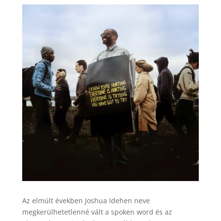
Az elmúlt években Joshua Idehen neve
megkerülhetetlenné vált a spoken word és az