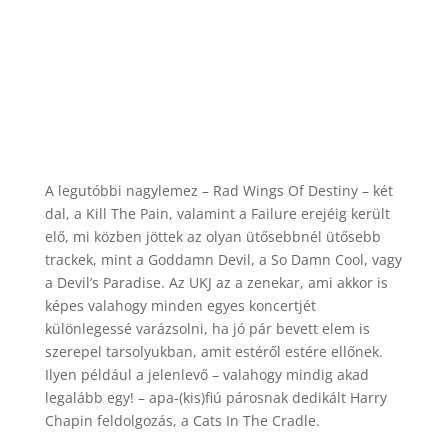
A legutóbbi nagylemez – Rad Wings Of Destiny – két
dal, a Kill The Pain, valamint a Failure erejéig került
elő, mi közben jöttek az olyan ütősebbnél ütősebb
trackek, mint a Goddamn Devil, a So Damn Cool, vagy
a Devil’s Paradise. Az UKJ az a zenekar, ami akkor is
képes valahogy minden egyes koncertjét
különlegessé varázsolni, ha jó pár bevett elem is
szerepel tarsolyukban, amit estéről estére ellőnek.
Ilyen például a jelenlevő – valahogy mindig akad
legalább egy! – apa-(kis)fiú párosnak dedikált Harry
Chapin feldolgozás, a Cats In The Cradle.