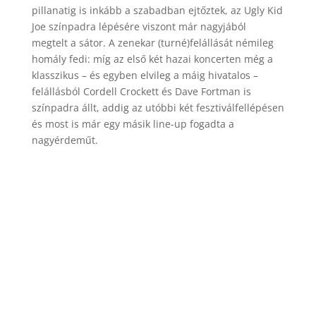
pillanatig is inkább a szabadban ejtőztek, az Ugly Kid
Joe színpadra lépésére viszont már nagyjából
megtelt a sátor. A zenekar (turné)felállását némileg
homály fedi: míg az első két hazai koncerten még a
klasszikus – és egyben elvileg a máig hivatalos –
felállásból Cordell Crockett és Dave Fortman is
színpadra állt, addig az utóbbi két fesztiválfellépésen
és most is már egy másik line-up fogadta a
nagyérdeműt.