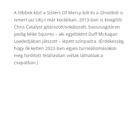
A többek közt a Sisters Of Mercy-ből és a Ghostból is
ismert (az UKJ-t már korábban, 2013-ban is kisegítő)
Chris Catalyst gitározott/vokálozott, basszusgitáron
pedig Mike Squires – aki egyébként Duff McKagan
Loadedjában játszott – lépett színpadra. (Érdekesség,
hogy ők ketten 2022-ben egyes turnéállomásokon
még fordított felállásban voltak láthatóak a
csapatban.)