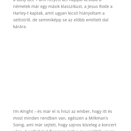
németek már egy másik klasszikust, a Jesus Rode a
Harley-t kaptak, amit ugyan kicsit hiányoltam a
setlistről, de semmiképp se az előbb említett dal
kárára.
I’m Alright – és már el is hiszi az ember, hogy itt és
most minden rendben van, egészen a Milkman’s
Sonig, ami már sejteti, hogy sajnos közeleg a koncert