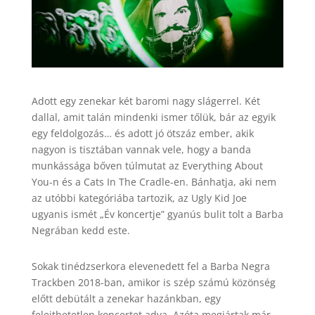
Adott egy zenekar két baromi nagy slágerrel. Két
dallal, amit talán mindenki ismer tőlük, bár az egyik
egy feldolgozás… és adott jó ötszáz ember, akik
nagyon is tisztában vannak vele, hogy a banda
munkássága bőven túlmutat az Everything About
You-n és a Cats In The Cradle-en. Bánhatja, aki nem
az utóbbi kategóriába tartozik, az Ugly Kid Joe
ugyanis ismét „Év koncertje” gyanús bulit tolt a Barba
Negrában kedd este.
Sokak tinédzserkora elevenedett fel a Barba Negra
Trackben 2018-ban, amikor is szép számú közönség
előtt debütált a zenekar hazánkban, egy
felejthetetlen koncertet adva. Azóta megjártak már