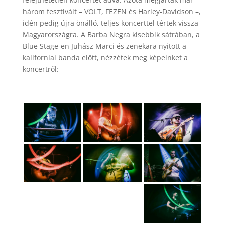
három fesztivált – VOLT, FEZEN és Harley-Davidson –,
idén pedig újra önálló, teljes koncerttel tértek vissza
Magyarországra. A Barba Negra kisebbik sátrában, a
Blue Stage-en Juhász Marci és zenekara nyitott a
kaliforniai banda előtt, nézzétek meg képeinket a
koncertről: