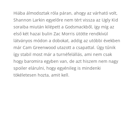
Hiába álmodoztak róla páran, ahogy az várható volt,
Shannon Larkin egyelőre nem tért vissza az Ugly Kid
soraiba miután kilépett a Godsmackből, így míg az
első két hazai bulin Zac Morris ütötte rendkívül
látványos módon a dobokat, addig az utóbbi években
már Cam Greenwood utazott a csapattal. Úgy tűnik
így stabil most már a turnéfelállás, ami nem csak
hogy baromira egyben van, de azt hiszem nem nagy
spoiler elárulni, hogy egyénileg is mindenki
tökéletesen hozta, amit kell.