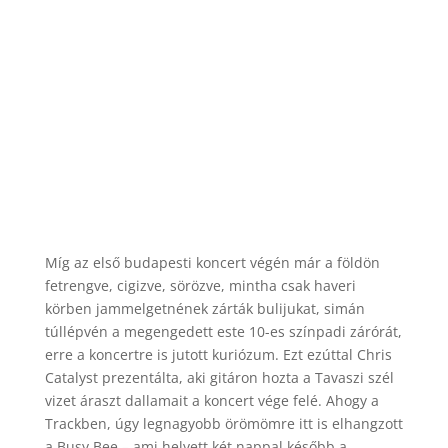
Míg az első budapesti koncert végén már a földön
fetrengve, cigizve, sörözve, mintha csak haveri
körben jammelgetnének zárták bulijukat, simán
túllépvén a megengedett este 10-es színpadi zárórát,
erre a koncertre is jutott kuriózum. Ezt ezúttal Chris
Catalyst prezentálta, aki gitáron hozta a Tavaszi szél
vizet áraszt dallamait a koncert vége felé. Ahogy a
Trackben, úgy legnagyobb örömömre itt is elhangzott
a Busy Bee – ami helyett két nappal később a