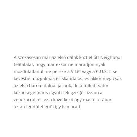
A szokásosan már az első dalok közt ellőtt Neighbour
telitalálat, hogy már ekkor ne maradjon nyak
mozdulatlanul, de persze a V.I.P. vagy a C.U.S.T. se
kevésbé mozgalmas és skandálós, és akkor még csak
az első három dalnál járunk, de a fülledt sátor
közönsége máris együtt lélegzik (és izzad) a
zenekarral, és ez a következő úgy másfél órában
aztán lendületlenül így is marad.