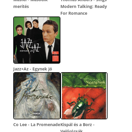
merítés
Modern Talking: Ready
For Romance
Jazz+Az - Egynek jó
Co Lee - La Promenade
Kispál és a Borz -
Velőrózsák