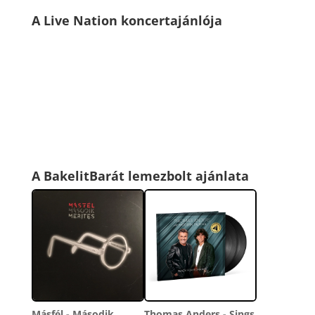
A Live Nation koncertajánlója
A BakelitBarát lemezbolt ajánlata
Másfél - Második
Thomas Anders - Sings