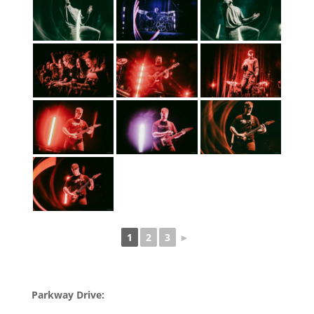
1
2
3
►
Parkway Drive: