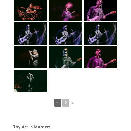
1
2
►
Thy Art Is Murder: