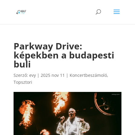
Parkway Drive:
képekben a budapesti
buli
Szerző:
evy
|
2025 nov 11
|
Koncertbeszámoló
,
Topsztori