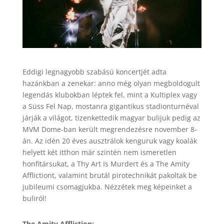
Eddigi legnagyobb szabású koncertjét adta
hazánkban a zenekar: anno még olyan megboldogult
legendás klubokban léptek fel, mint a Kultiplex vagy
a Süss Fel Nap, mostanra gigantikus stadionturnéval
járják a világot, tizenkettedik magyar bulijuk pedig az
MVM Dome-ban került megrendezésre november 8-
án. Az idén 20 éves ausztrálok kenguruk vagy koalák
helyett két itthon már szintén nem ismeretlen
honfitársukat, a Thy Art Is Murdert és a The Amity
Afflictiont, valamint brutál pirotechnikát pakoltak be
jubileumi csomagjukba. Nézzétek meg képeinket a
buliról!
The Amity Affliction: