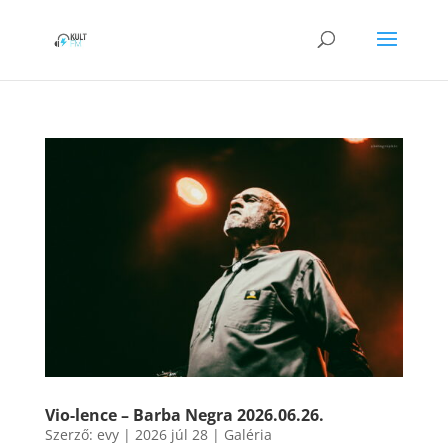
Vio-lence – Barba Negra 2026.06.26.
Szerző:
evy
|
2026 júl 28
|
Galéria