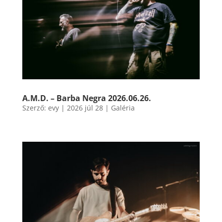
A.M.D. – Barba Negra 2026.06.26.
Szerző:
evy
|
2026 júl 28
|
Galéria