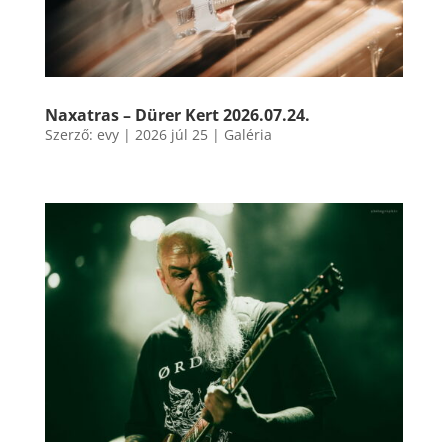
Naxatras – Dürer Kert 2026.07.24.
Szerző:
evy
|
2026 júl 25
|
Galéria