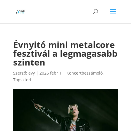
Évnyitó mini metalcore
fesztivál a legmagasabb
szinten
Szerző:
evy
|
2026 febr 1
|
Koncertbeszámoló
,
Topsztori