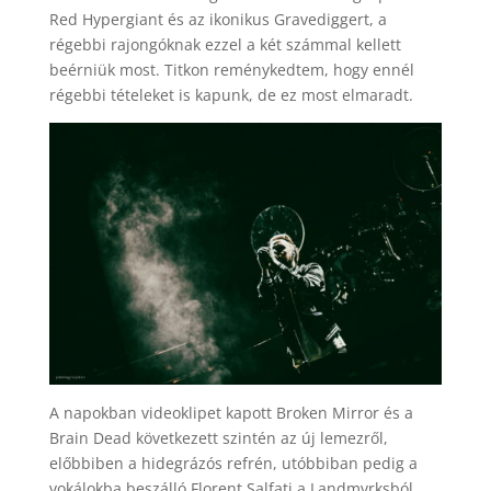
Red Hypergiant és az ikonikus Gravediggert, a
régebbi rajongóknak ezzel a két számmal kellett
beérniük most. Titkon reménykedtem, hogy ennél
régebbi tételeket is kapunk, de ez most elmaradt.
A napokban videoklipet kapott Broken Mirror és a
Brain Dead következett szintén az új lemezről,
előbbiben a hidegrázós refrén, utóbbiban pedig a
vokálokba beszálló Florent Salfati a Landmvrksból