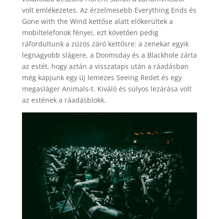
volt emlékezetes. Az érzelmesebb Everything Ends és
Gone with the Wind kettőse alatt előkerültek a
mobiltelefonok fényei, ezt követően pedig
ráfordultunk a zúzós záró kettősre: a zenekar egyik
legnagyobb slágere, a Doomsday és a Blackhole zárta
az estét, hogy aztán a visszataps után a ráadásban
még kapjunk egy új lemezes Seeing Redet és egy
megasláger Animals-t. Kiváló és súlyos lezárása volt
az estének a ráadásblokk.