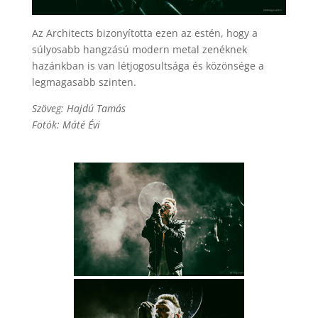
Az Architects bizonyította ezen az estén, hogy a
súlyosabb hangzású modern metal zenéknek
hazánkban is van létjogosultsága és közönsége a
legmagasabb szinten.
Szöveg: Hajdú Tamás
Fotók: Máté Évi