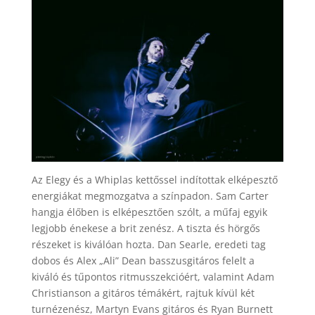
Az Elegy és a Whiplas kettőssel indítottak elképesztő
energiákat megmozgatva a színpadon. Sam Carter
hangja élőben is elképesztően szólt, a műfaj egyik
legjobb énekese a brit zenész. A tiszta és hörgős
részeket is kiválóan hozta. Dan Searle, eredeti tag
dobos és Alex „Ali” Dean basszusgitáros felelt a
kiváló és tűpontos ritmusszekcióért, valamint Adam
Christianson a gitáros témákért, rajtuk kívül két
turnézenész, Martyn Evans gitáros és Ryan Burnett