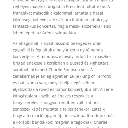
rejtélyes maszkos brigád, a President töltötte be. A
franciákat második alkalommal láthatta a hazai
közönség: két éve az Akvárium Klubban adtak egy
fantasztikus koncertet, míg a másik előzenekar első
ízben lépett az Aréna színpadára.
Az átlagosnál is kicsit lassabb beengedés után
egyből el is foglaltuk a helyünket a nyitó banda
koncertjére. A mindössze tavaly indult brit maszkos
brigád énekese a korábban a Busted és Fightstars
soraiból jól ismert Charlie Simpson volt. A
zenekarnak jelenleg egyetlen EP-je (King of Terrors)
és hat száma van, melyet teljes egészében
eljátszottak a rövid és tömör koncertjük alatt. A zene
kifogástalanul szólt, az énekes részek és a
hangszerelés is nagyon rendben volt, rutinos
zenészek képét mutatta a teljes zenekar. Látszik,
hogy a formáció ugyan új, de a színpadi rutinjuk már
a korábbi bandáikból megvan a tagoknak. Charlie