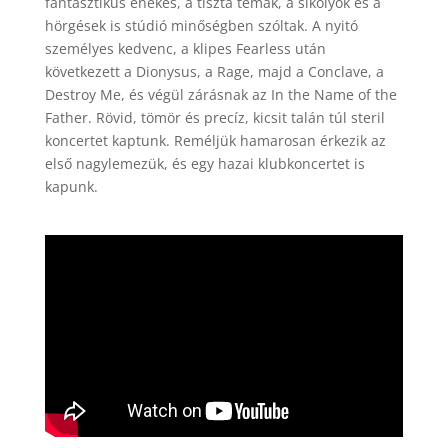
fantasztikus énekes, a tiszta témák, a sikolyok és a
hörgések is stúdió minőségben szóltak. A nyitó
személyes kedvenc, a klipes Fearless után
következett a Dionysus, a Rage, majd a Conclave, a
Destroy Me, és végül zárásnak az In the Name of the
Father. Rövid, tömör és precíz, kicsit talán túl steril
koncertet kaptunk. Reméljük hamarosan érkezik az
első nagylemezük, és egy hazai klubkoncertet is
kapunk.