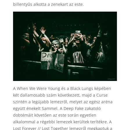
billentyűs alkotta a zenekart az este.
A When We Were Young és a Black Lungs képében
két dallamosabb szám következett, majd a Curse
szintén a legújabb lemezről, melyet az egész aréna
együtt énekelt Sammel. A Deep Fake zakatoló
dobtémáit követően az este során egyetlen
alkalommal a régebbi lemezek kerültek terítékre. A
Lost Forever // Lost Together lemezről megkaptuk a