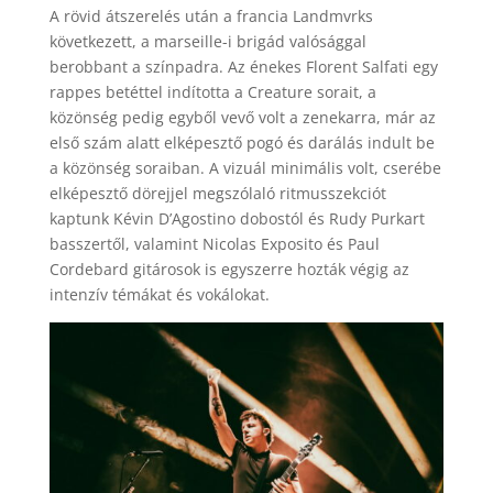
A rövid átszerelés után a francia Landmvrks
következett, a marseille-i brigád valósággal
berobbant a színpadra. Az énekes Florent Salfati egy
rappes betéttel indította a Creature sorait, a
közönség pedig egyből vevő volt a zenekarra, már az
első szám alatt elképesztő pogó és darálás indult be
a közönség soraiban. A vizuál minimális volt, cserébe
elképesztő dörejjel megszólaló ritmusszekciót
kaptunk Kévin D’Agostino dobostól és Rudy Purkart
basszertől, valamint Nicolas Exposito és Paul
Cordebard gitárosok is egyszerre hozták végig az
intenzív témákat és vokálokat.