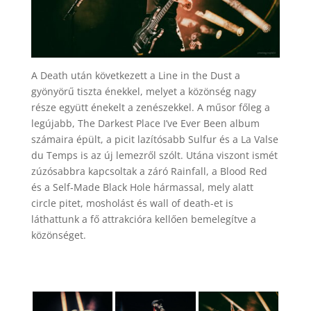
A Death után következett a Line in the Dust a
gyönyörű tiszta énekkel, melyet a közönség nagy
része együtt énekelt a zenészekkel. A műsor főleg a
legújabb, The Darkest Place I’ve Ever Been album
számaira épült, a picit lazítósabb Sulfur és a La Valse
du Temps is az új lemezről szólt. Utána viszont ismét
zúzósabbra kapcsoltak a záró Rainfall, a Blood Red
és a Self‑Made Black Hole hármassal, mely alatt
circle pitet, mosholást és wall of death-et is
láthattunk a fő attrakcióra kellően bemelegítve a
közönséget.