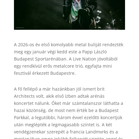
A 2026-os év első komolyabb metal buliját rendezték
meg egy január végi kedd este a Papp László
Budapest Sportarénában. A Live Nation jóvoltából
egy rendkívül erős metalcore trió, egyfajta mini
fesztivál érkezett Budapestre.
A fő fellépő a már hazánkban jól ismert brit
Architects volt, akik első ízben adtak arénás
koncertet nálunk. Őket már számtalanszor láthatta a
hazai közönség, de most nem érték be a Budapest
Parkkal, a legutóbbi, három évvel ezelőtti koncertjük
után meglépték a legmagasabb szintet is. A két
vendégzenekar szerepét a francia Landmvrks és a
mostanában egyre inkább felkapott szintén angol és