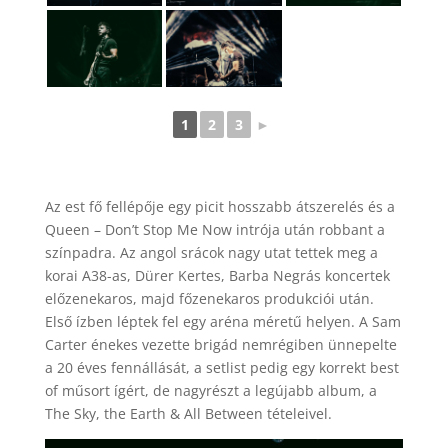
1
2
3
►
Az est fő fellépője egy picit hosszabb átszerelés és a
Queen – Don’t Stop Me Now intrója után robbant a
színpadra. Az angol srácok nagy utat tettek meg a
korai A38-as, Dürer Kertes, Barba Negrás koncertek
előzenekaros, majd főzenekaros produkciói után.
Első ízben léptek fel egy aréna méretű helyen. A Sam
Carter énekes vezette brigád nemrégiben ünnepelte
a 20 éves fennállását, a setlist pedig egy korrekt best
of műsort ígért, de nagyrészt a legújabb album, a
The Sky, the Earth & All Between tételeivel.