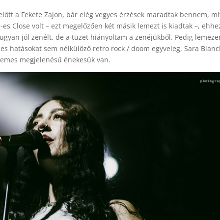
lőtt a Fekete Zajon, bár elég vegyes érzések maradtak bennem, mi
2-es Close volt – ezt megelőzően két másik lemezt is kiadtak –, ehhe
 ugyan jól zenélt, de a tüzet hiányoltam a zenéjükből. Pedig lemeze
es hatásokat sem nélkülöző retro rock / doom egyveleg, Sara Bianc
llemes megjelenésű énekesük van.