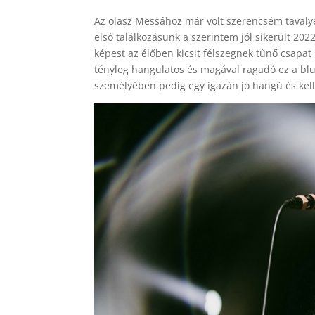
Az olasz Messához már volt szerencsém tavalye
első találkozásunk a szerintem jól sikerült 202
képest az élőben kicsit félszegnek tűnő csapat
tényleg hangulatos és magával ragadó ez a blu
személyében pedig egy igazán jó hangú és ke