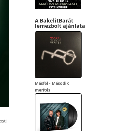
A BakelitBarát
lemezbolt ajánlata
Másfél - Második
merítés
ost!
i