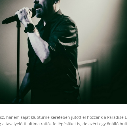
usz, hanem saját klubturné keretében jutott el hozzánk a Paradise L
tavalyelőtti ultima ratiós fellépésüket is, de azért egy önálló bul