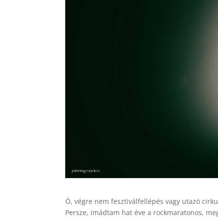
Ó, végre nem fesztiválfellépés vagy utazó cirk
Persze, imádtam hat éve a rockmaratonos, meg a 