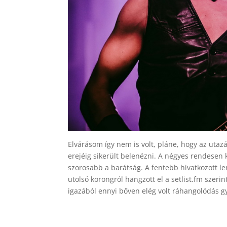
Elvárásom így nem is volt, pláne, hogy az utaz
erejéig sikerült belenézni. A négyes rendesen 
szorosabb a barátság. A fentebb hivatkozott le
utolsó korongról hangzott el a setlist.fm szer
igazából ennyi bőven elég volt ráhangolódás gy