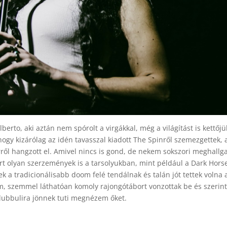
lberto, aki aztán nem spórolt a virgákkal, még a világítást is kettőj
hogy kizárólag az idén tavasszal kiadott The Spinről szemezgettek, 
erről hangzott el. Amivel nincs is gond, de nekem sokszori meghallg
ért olyan szerzemények is a tarsolyukban, mint például a Dark Hors
yek a tradicionálisabb doom felé tendálnak és talán jót tettek volna 
om, szemmel láthatóan komoly rajongótábort vonzottak be és szeri
klubbulira jönnek tuti megnézem őket.