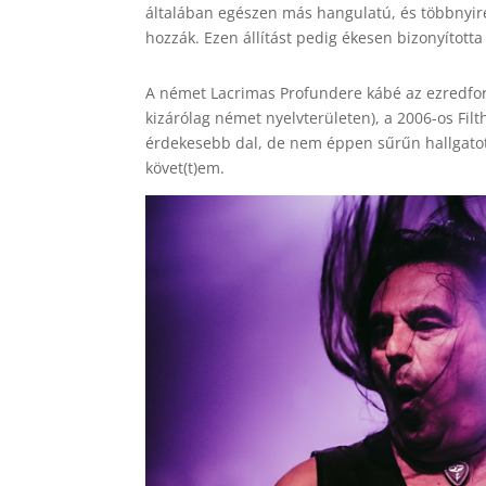
általában egészen más hangulatú, és többnyir
hozzák. Ezen állítást pedig ékesen bizonyította
A német Lacrimas Profundere kábé az ezredfordu
kizárólag német nyelvterületen), a 2006-os Fil
érdekesebb dal, de nem éppen sűrűn hallgato
követ(t)em.