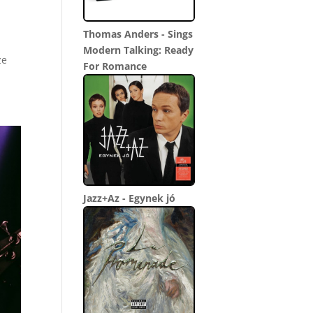
Thomas Anders - Sings
Modern Talking: Ready
ze
For Romance
Jazz+Az - Egynek jó