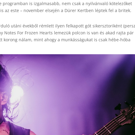
e programban is izgalmasabb, nem csak a nyilvánvaló kötelezőket
 is az este – november elsején a Dürer Kertben léptek fel a britek.
ló utáni évekből rémlett ilyen felkapott gót sikersztoriként (pers
thy Notes For Frozen Hearts lemezük polcon is van és akad rajta pár
tt korong nálam, mint ahogy a munkásságukat is csak hébe-hóba