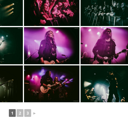
1
2
3
►