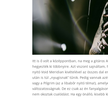
Itt is ő volt a középpontban, na meg a gitáros A
hegyezték ki többnyire. Azt viszont sajnáltam, 
nyitó Void Meridian kivételével az összes dal 
után is túl „nyugisnak” tűnik. Pedig vannak az
vagy a Pilgrim (az a libabőr nyitó téma!), amel
változatosságnak. De ez csak az én fanyalgás
nem okoztak csalódást. Ha egy önálló, kisebb 