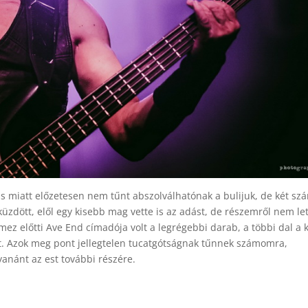
ás miatt előzetesen nem tűnt abszolválhatónak a bulijuk, de két sz
küzdött, elől egy kisebb mag vette is az adást, de részemről nem let
mez előtti Ave End címadója volt a legrégebbi darab, a többi dal a 
int. Azok meg pont jellegtelen tucatgótságnak tűnnek számomra,
anánt az est további részére.