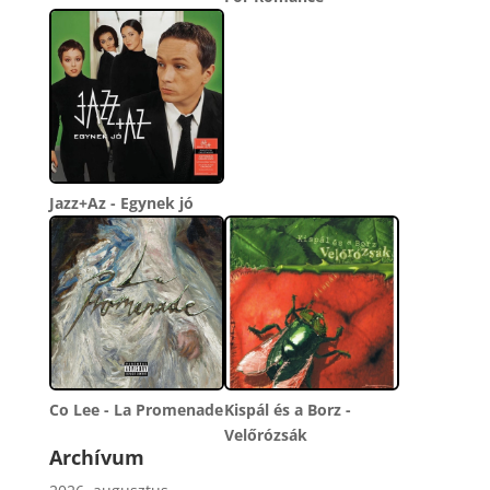
Jazz+Az - Egynek jó
Co Lee - La Promenade
Kispál és a Borz -
Velőrózsák
Archívum