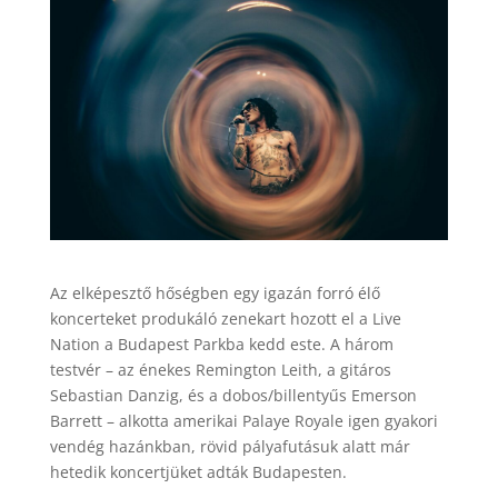
Az elképesztő hőségben egy igazán forró élő
koncerteket produkáló zenekart hozott el a Live
Nation a Budapest Parkba kedd este. A három
testvér – az énekes Remington Leith, a gitáros
Sebastian Danzig, és a dobos/billentyűs Emerson
Barrett – alkotta amerikai Palaye Royale igen gyakori
vendég hazánkban, rövid pályafutásuk alatt már
hetedik koncertjüket adták Budapesten.