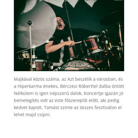
Majkával közös száma, az Azt beszélik a városban, és
a Hiperkarma énekes, Bérczesi Róberttel dalba öntött
Nélkülem is igen népszerű dalok. Koncertje igazán jó
bemelegítés volt az este főszereplői előtt, aki pedig
kedvet kapott, Tamást szinte az összes fesztiválon el
lehet majd csípni.