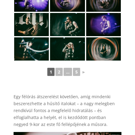
1
2
...
5
►
Egy félórás átszerelést követően, amíg mindenki
beszerezhette a hűsítő italokat – a nagy melegben
rendkívül fontos a megfelelő hidratálás – és
elfoglalhatta a helyét, el is kezdődött pontban
negyed 9-kor az este fő fellépőjének a műsora.