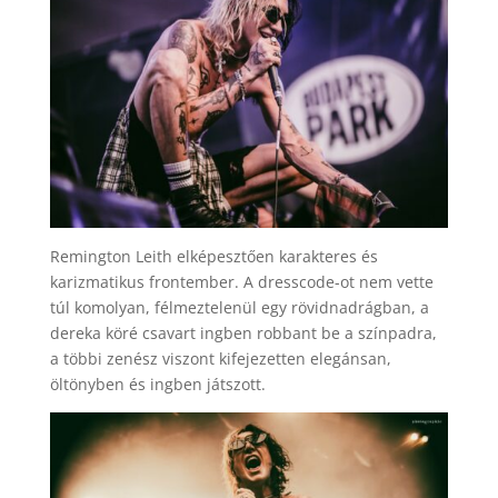
Remington Leith elképesztően karakteres és
karizmatikus frontember. A dresscode-ot nem vette
túl komolyan, félmeztelenül egy rövidnadrágban, a
dereka köré csavart ingben robbant be a színpadra,
a többi zenész viszont kifejezetten elegánsan,
öltönyben és ingben játszott.