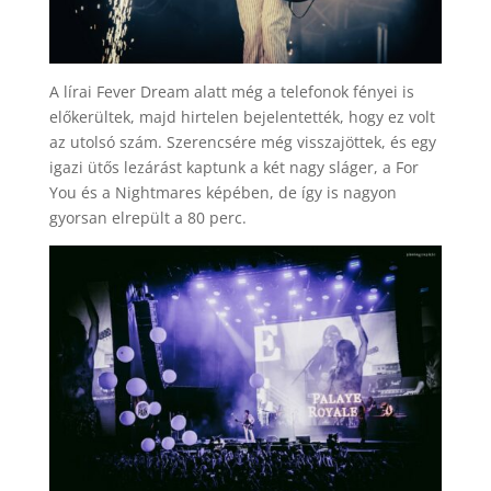
A lírai Fever Dream alatt még a telefonok fényei is
előkerültek, majd hirtelen bejelentették, hogy ez volt
az utolsó szám. Szerencsére még visszajöttek, és egy
igazi ütős lezárást kaptunk a két nagy sláger, a For
You és a Nightmares képében, de így is nagyon
gyorsan elrepült a 80 perc.