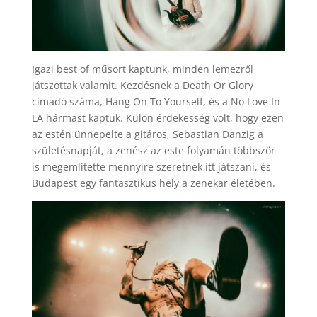
Igazi best of műsort kaptunk, minden lemezről
játszottak valamit. Kezdésnek a Death Or Glory
címadó száma, Hang On To Yourself, és a No Love In
LA hármast kaptuk. Külön érdekesség volt, hogy ezen
az estén ünnepelte a gitáros, Sebastian Danzig a
születésnapját, a zenész az este folyamán többször
is megemlítette mennyire szeretnek itt játszani, és
Budapest egy fantasztikus hely a zenekar életében.