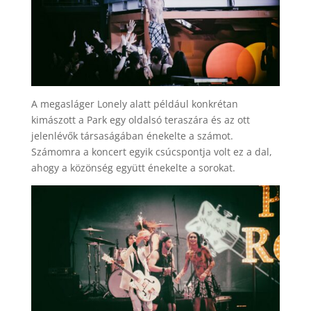
A megasláger Lonely alatt például konkrétan
kimászott a Park egy oldalsó teraszára és az ott
jelenlévők társaságában énekelte a számot.
Számomra a koncert egyik csúcspontja volt ez a dal,
ahogy a közönség együtt énekelte a sorokat.