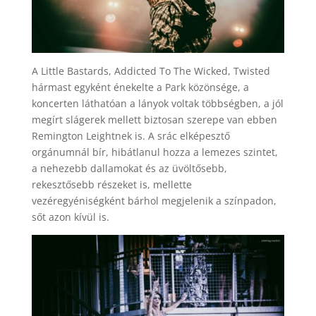
A Little Bastards, Addicted To The Wicked, Twisted
hármast egyként énekelte a Park közönsége, a
koncerten láthatóan a lányok voltak többségben, a jól
megírt slágerek mellett biztosan szerepe van ebben
Remington Leightnek is. A srác elképesztő
orgánumnál bír, hibátlanul hozza a lemezes szintet,
a nehezebb dallamokat és az üvöltősebb,
rekesztősebb részeket is, mellette
vezéregyéniségként bárhol megjelenik a színpadon,
sőt azon kívül is.