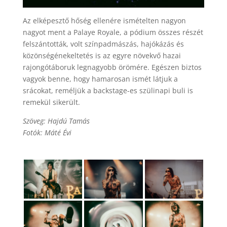
Az elképesztő hőség ellenére ismételten nagyon
nagyot ment a Palaye Royale, a pódium összes részét
felszántották, volt színpadmászás, hajókázás és
közönségénekeltetés is az egyre növekvő hazai
rajongótáboruk legnagyobb örömére. Egészen biztos
vagyok benne, hogy hamarosan ismét látjuk a
srácokat, reméljük a backstage-es szülinapi buli is
remekül sikerült.
Szöveg: Hajdú Tamás
Fotók: Máté Évi