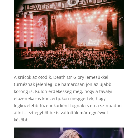
A srácok az ötödik, Death Or Glory lemezükkel
turnéznak jelenleg, de hamarosan jön az újabb
korong is. Külön érdekesség még, hogy a tavalyi
előzenekaros koncertjükön megígérték, hogy
legközelebb főzenekarként fognak ezen a színpadon
állni – ezt egyből be is váltották már egy évvel
később.