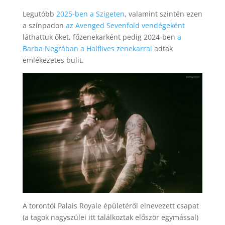
Legutóbb
2025-ben a Szigeten
, valamint szintén ezen
a színpadon
az Avenged Sevenfold vendégeként
láthattuk őket, főzenekarként pedig 2024-ben
a
Barba Negrában a Halflives zenekarral
adtak
emlékezetes bulit.
A torontói Palais Royale épületéről elnevezett csapat
(a tagok nagyszülei itt találkoztak először egymással)