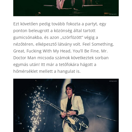
Ezt követően pedig tovább fokozta a partyt, egy
ponton beleugrott a közönség által tartott
gumicsónakba, és azon „szörfözött” végig a
nézőtéren, elképesztő látvány volt. Feel Something,
Great, Fucking With My Head, You’ll Be Fine, Mr.
Doctor Man micsoda számok következtek sorban
egymás után! Itt már a tetőfokára hágott a
hőmérséklet mellett a hangulat is.