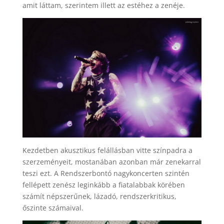
amit láttam, szerintem illett az estéhez a zenéje.
Kezdetben akusztikus felállásban vitte színpadra a
szerzeményeit, mostanában azonban már zenekarral
teszi ezt. A Rendszerbontó nagykoncerten szintén
fellépett zenész leginkább a fiatalabbak körében
számít népszerűnek, lázadó, rendszerkritikus,
őszinte számaival.